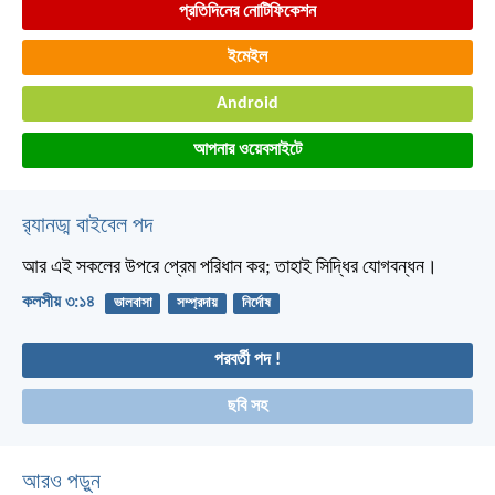
প্রতিদিনের নোটিফিকেশন
ইমেইল
Android
আপনার ওয়েবসাইটে
র‌্যানড্ম বাইবেল পদ
আর এই সকলের উপরে প্রেম পরিধান কর; তাহাই সিদ্ধির যোগবন্ধন।
কলসীয় ৩:১৪
ভালবাসা
সম্প্রদায়
নির্দোষ
পরবর্তী পদ !
ছবি সহ
আরও পড়ুন