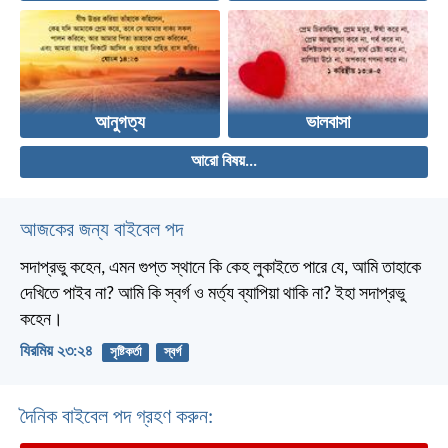
আনুগত্য
ভালবাসা
আরো বিষয়...
আজকের জন্য বাইবেল পদ
সদাপ্রভু কহেন, এমন গুপ্ত স্থানে কি কেহ লুকাইতে পারে যে, আমি তাহাকে
দেখিতে পাইব না? আমি কি স্বর্গ ও মর্ত্য ব্যাপিয়া থাকি না? ইহা সদাপ্রভু
কহেন।
যিরমিয় ২৩:২৪
সৃষ্টিকর্তা
স্বর্গ
দৈনিক বাইবেল পদ গ্রহণ করুন: