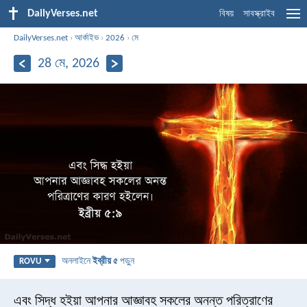
DailyVerses.net
বিষয়
সাবস্ক্রাইব
DailyVerses.net
›
আর্কাইভ
›
2026
›
মে
28 মে, 2026
অনলাইনে
ইব্রীয় ৫
পড়ুন
ROVU
এবং সিদ্ধ হইয়া আপনার আজ্ঞাবহ সকলের অনন্ত পরিত্রাণের