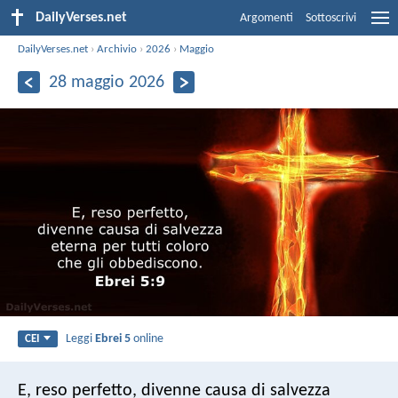
DailyVerses.net
Argomenti
Sottoscrivi
DailyVerses.net
›
Archivio
›
2026
›
Maggio
28 maggio 2026
Leggi
Ebrei 5
online
CEI
E, reso perfetto, divenne causa di salvezza