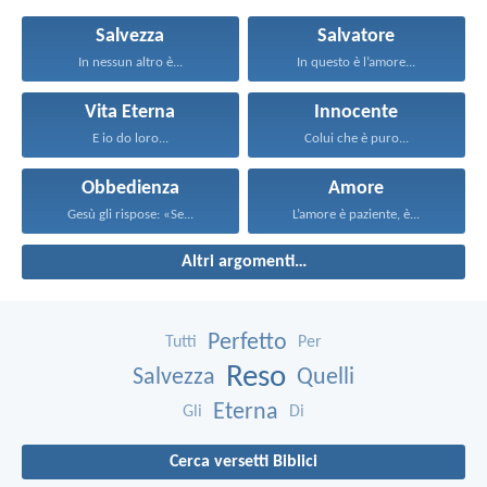
Salvezza
Salvatore
In nessun altro è...
In questo è l’amore...
Vita Eterna
Innocente
E io do loro...
Colui che è puro...
Obbedienza
Amore
Gesù gli rispose: «Se...
L’amore è paziente, è...
Altri argomenti…
Perfetto
Tutti
Per
Reso
Salvezza
Quelli
Eterna
Gli
Di
Cerca versetti Biblici