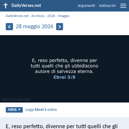
DailyVerses.net
Argomenti
Sottoscrivi
DailyVerses.net
›
Archivio
›
2026
›
Maggio
28 maggio 2026
Leggi
Ebrei 5
online
NR06
E, reso perfetto, divenne per tutti quelli che gli