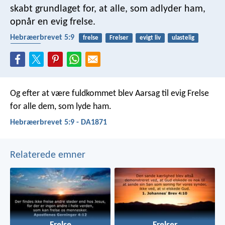
skabt grundlaget for, at alle, som adlyder ham,
opnår en evig frelse.
Hebræerbrevet 5:9
frelse
Frelser
evigt liv
ulastelig
lydighed
Og efter at være fuldkommet blev Aarsag til evig Frelse
for alle dem, som lyde ham.
Hebræerbrevet 5:9 - DA1871
Relaterede emner