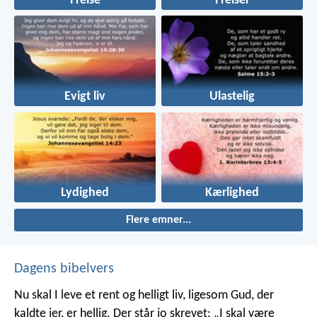
Frelse
Frelser
Evigt liv
Ulastelig
Lydighed
Kærlighed
Flere emner...
Dagens bibelvers
Nu skal I leve et rent og helligt liv, ligesom Gud, der
kaldte jer, er hellig. Der står jo skrevet: „I skal være