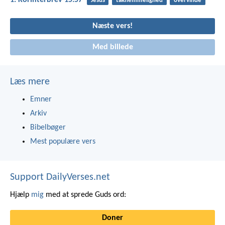
1. Korinterbrev 15:57
Jesus
taknemmelighed
overvinde
Næste vers!
Med billede
Læs mere
Emner
Arkiv
Bibelbøger
Mest populære vers
Support DailyVerses.net
Hjælp
mig
med at sprede Guds ord:
Doner