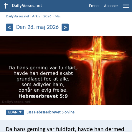
DailyVerses.net
Emner
Abonner
DailyVerses.net
›
Arkiv
›
2026
›
Maj
Den 28. maj 2026
Læs
Hebræerbrevet 5
online
BDAN
Da hans gerning var fuldført, havde han dermed