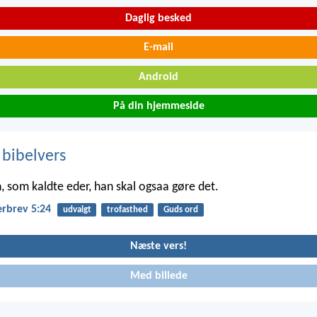
Daglig besked
E-mail
Android
På din hjemmeside
 bibelvers
n, som kaldte eder, han skal ogsaa gøre det.
erbrev 5:24
udvalgt
trofasthed
Guds ord
Næste vers!
Med billede