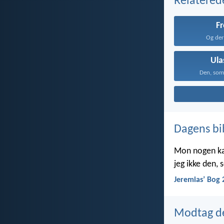
Relatered
Fr
Og der 
Ula
Den, som 
Dagens bi
Mon nogen kan 
jeg ikke den,
Jeremiasʼ Bog 
Modtag de