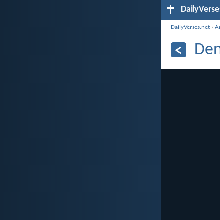
DailyVerse
DailyVerses.net
›
A
Den