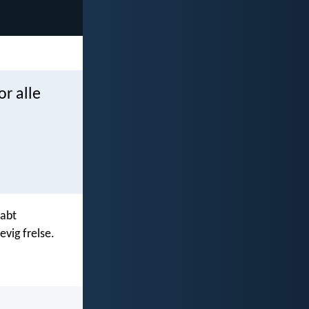
or alle
kabt
evig frelse.