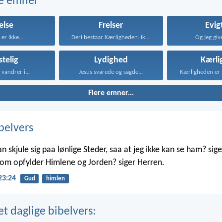
e emner
else
Frelser
Evigt
er ikke...
Deri bestaar Kærligheden: ikke...
Og jeg giv
stelig
Lydighed
Kærli
vandrer i...
Jesus svarede og sagde...
Flere emner...
belvers
skjule sig paa lønlige Steder, saa at jeg ikke kan se ham? sige
 som opfylder Himlene og Jorden? siger Herren.
23:24
Gud
himlen
t daglige bibelvers: