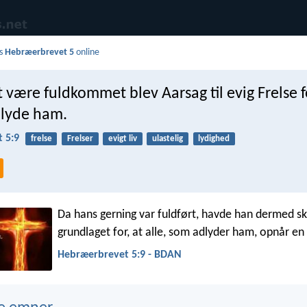
s
Hebræerbrevet 5
online
t være fuldkommet blev Aarsag til evig Frelse f
lyde ham.
 5:9
frelse
Frelser
evigt liv
ulastelig
lydighed
Da hans gerning var fuldført, havde han dermed s
grundlaget for, at alle, som adlyder ham, opnår en 
Hebræerbrevet 5:9 - BDAN