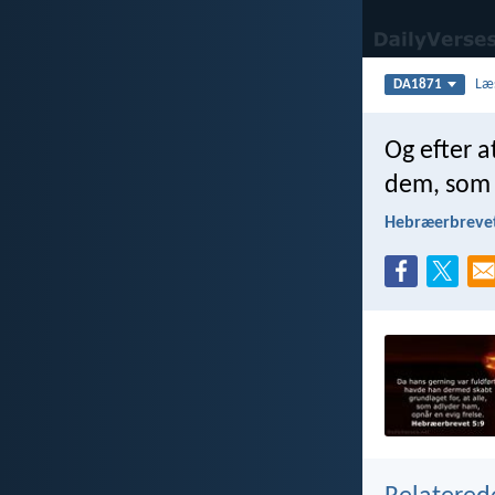
Læ
DA1871
Og efter a
dem, som 
Hebræerbrevet