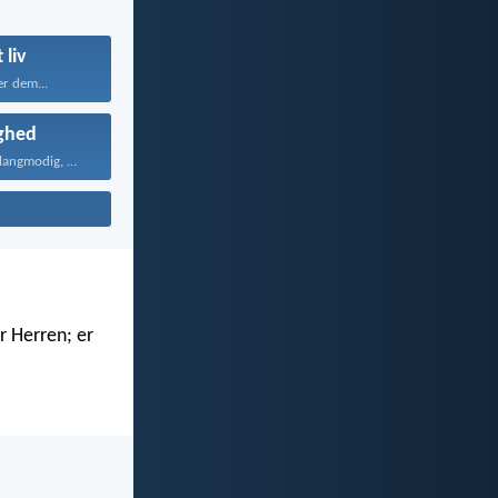
 liv
er dem...
ghed
Kærligheden er langmodig, er...
r Herren; er