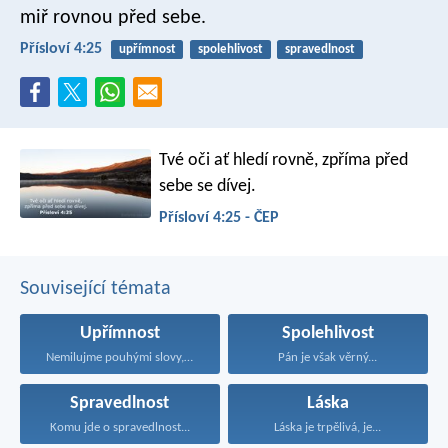
miř rovnou před sebe.
Přísloví 4:25
upřímnost
spolehlivost
spravedlnost
Tvé oči ať hledí rovně,
zpříma před
sebe se dívej.
Přísloví 4:25 - ČEP
Související témata
Upřímnost
Spolehlivost
Nemilujme pouhými slovy, drazí...
Pán je však věrný...
Spravedlnost
Láska
Komu jde o spravedlnost...
Láska je trpělivá, je...