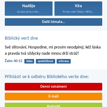
Naděje
Víra
Já sám přece vím...
Proto vám říkám: Věřte...
Další témata…
Biblický verš dne
Své slitování, Hospodine,
mi prosím neodpírej;
kéž láska
a pravda tvá
vždycky nade mnou drží stráž!
Žalm 40:12
láska
spolehlivost
ochrana
Přihlásit se k odběru Biblického verše dne:
Denní oznámení
E-mail
Android