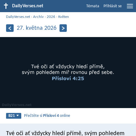
DailyVerses.net
Témata
Přihlásit se
DailyVerses.net
›
Archiv
›
2026
›
Květen
27. května 2026
Přečtěte si
Přísloví 4
online
B21
Tvé oči ať vždycky hledí přímě,
svým pohledem