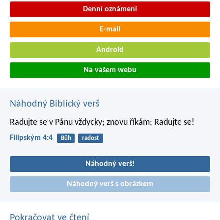
Denní oznámení
E-mail
Android
Na vašem webu
Náhodný Biblický verš
Radujte se v Pánu vždycky; znovu říkám: Radujte se!
Filipským 4:4
Bůh
radost
Náhodný verš!
Náhodný verš s obrázkem
Pokračovat ve čtení