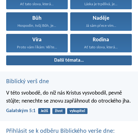
Ať tato slova, která...
Láska je trpělivá, je...
Bůh
Naděje
Hospodin, tvůj Bůh, je...
Já sám přece vím...
Víra
Rodina
Proto vám říkám: Věřte...
Ať tato slova, která...
Další témata…
Biblický verš dne
V této svobodě, do níž nás Kristus vysvobodil, pevně
stůjte; nenechte se znovu zapřáhnout do otrockého jha.
Galatským 5:1
Ježíš
život
vykupitel
Přihlásit se k odběru Biblického verše dne: