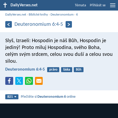
DailyVerses.net
Témata
Přihlásit se
DailyVerses.net
›
Biblické knihy
›
Deuteronomium
›
6
Deuteronomium 6:4-5
Slyš, Izraeli: Hospodin je náš Bůh, Hospodin je
jediný! Proto miluj Hospodina, svého Boha,
celým svým srdcem, celou svou duší a celou svou
silou.
Deuteronomium 6:4-5
právo
láska
Bůh
Přečtěte si
Deuteronomium 6
online
B21