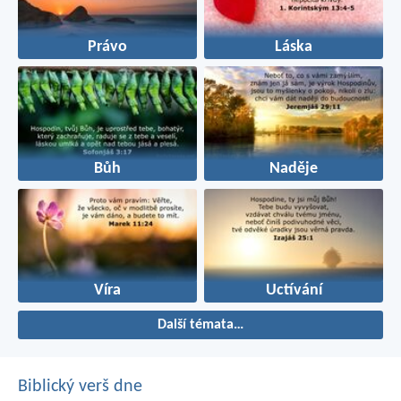
Právo
Láska
Bůh
Naděje
Víra
Uctívání
Další témata…
Biblický verš dne