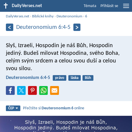
DailyVerses.net
Témata
Přihlásit se
DailyVerses.net
›
Biblické knihy
›
Deuteronomium
›
6
Deuteronomium 6:4-5
Slyš, Izraeli, Hospodin je náš Bůh, Hospodin
jediný. Budeš milovat Hospodina, svého Boha,
celým svým srdcem a celou svou duší a celou
svou silou.
Deuteronomium 6:4-5
právo
láska
Bůh
Přečtěte si
Deuteronomium 6
online
ČEP