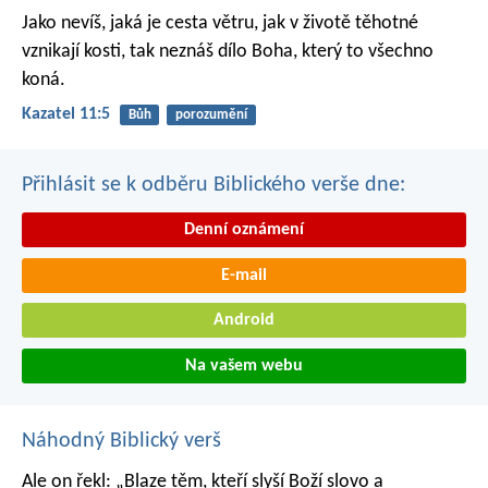
Jako nevíš, jaká je cesta větru,
jak v životě těhotné
vznikají kosti,
tak neznáš dílo Boha,
který to všechno
koná.
Kazatel 11:5
Bůh
porozumění
Přihlásit se k odběru Biblického verše dne:
Denní oznámení
E-mail
Android
Na vašem webu
Náhodný Biblický verš
Ale on řekl: „Blaze těm, kteří slyší Boží slovo a