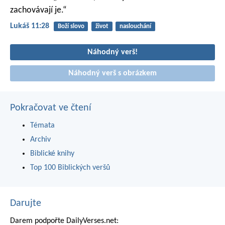
zachovávají je.“
Lukáš 11:28
Boží slovo
život
naslouchání
Náhodný verš!
Náhodný verš s obrázkem
Pokračovat ve čtení
Témata
Archiv
Biblické knihy
Top 100 Biblických veršů
Darujte
Darem podpořte DailyVerses.net: