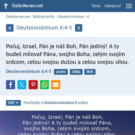
DailyVerses.net
Témy
Odoberať
DailyVerses.net
›
Biblické knihy
›
Deuteronómium
›
6
Deuteronómium 6:4-5
Počuj, Izrael, Pán je náš Boh, Pán jediný! A ty
budeš milovať Pána, svojho Boha, celým svojím
srdcom, celou svojou dušou a celou svojou silou.
Deuteronómium 6:4-5
právo
láska
Boh
Prečítajte si
Deuteronómium 6
online
KAT