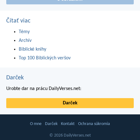
Čítať viac
Témy
Archív
Biblické knihy
Top 100 Biblických veršov
Darček
Urobte dar na prácu DailyVerses.net:
Darček
O mne
Darček
Kontakt
Ochrana súkromia
© 2026 DailyVerses.net