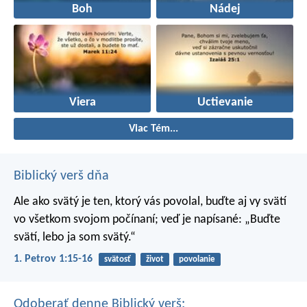
Boh
Nádej
Viera
Uctievanie
Viac Tém...
Biblický verš dňa
Ale ako svätý je ten, ktorý vás povolal, buďte aj vy svätí
vo všetkom svojom počínaní; veď je napísané: „Buďte
svätí, lebo ja som svätý.“
1. Petrov 1:15-16
svätosť
život
povolanie
Odoberať denne Biblický verš: