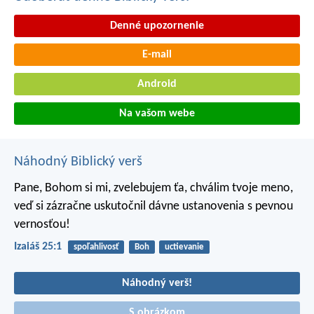
Denné upozornenie
E-mail
Android
Na vašom webe
Náhodný Biblický verš
Pane, Bohom si mi, zvelebujem ťa,
chválim tvoje meno,
veď si zázračne uskutočnil dávne ustanovenia s pevnou
vernosťou!
Izaiáš 25:1
spoľahlivosť
Boh
uctievanie
Náhodný verš!
S obrázkom