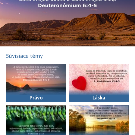
Súvisiace témy
Právo
Láska