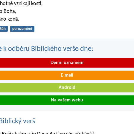
ěhotné vznikají kosti,
lo Boha,
hno koná.
Bůh
porozumění
se k odběru Biblického verše dne:
Denní oznámení
E-mail
Android
Na vašem webu
iblický verš