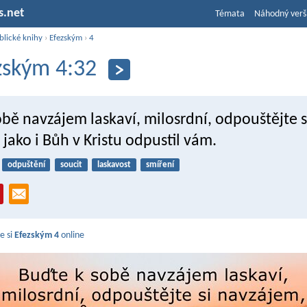
s.net
Témata
Náhodný verš
blické knihy
›
Efezským
›
4
zským 4:32
bě navzájem laskaví, milosrdní, odpouštějte s
jako i Bůh v Kristu odpustil vám.
odpuštění
soucit
laskavost
smíření
e si
Efezským 4
online