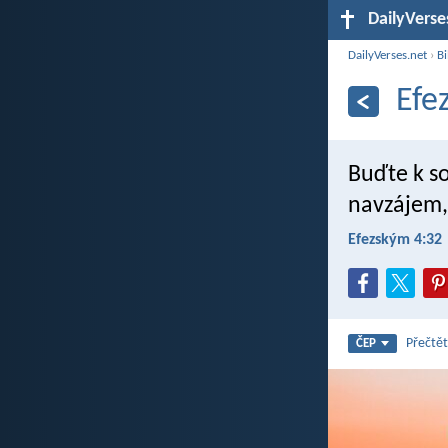
DailyVerse
DailyVerses.net
›
Bi
Efe
Buďte k so
navzájem, 
Efezským 4:32
Přečtět
ČEP