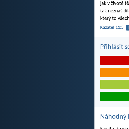
jak v životě t
tak neznáš dí
který to všec
Kazatel 11:5
Přihlásit 
Náhodný B