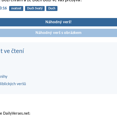
te Boží chrám a že Duch Boží ve vás přebývá?
3:16
svatost
Duch Svatý
Duch
Náhodný verš!
Náhodný verš s obrázkem
t ve čtení
knihy
iblických veršů
 DailyVerses.net: