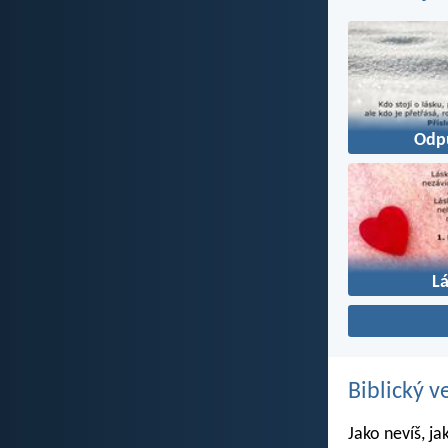
Odp
L
Biblický v
Jako nevíš, ja