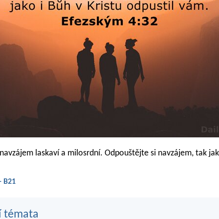
navzájem laskaví a milosrdní. Odpouštějte si navzájem, tak jak
- B21
í témata