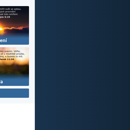
ení
ra