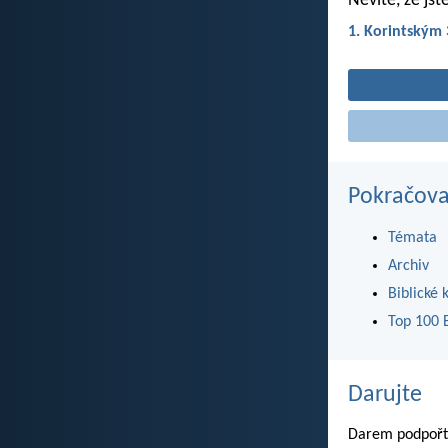
Nevíte, že js
1. Korintským 
Pokračova
Témata
Archiv
Biblické 
Top 100 B
Darujte
Darem podpořte