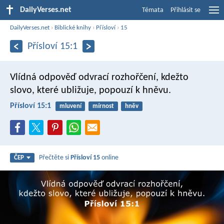
DailyVerses.net
Témata
Přihlásit se
DailyVerses.net
›
Biblické knihy
›
Přísloví
›
15
Přísloví 15:1
Vlídná odpověď odvrací rozhořčení,
kdežto
slovo, které ubližuje, popouzí k hněvu.
Přísloví 15:1
mluvení
mírnost
hněv
Přečtěte si
Přísloví 15
online
ČEP