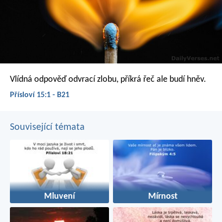
Vlídná odpověď odvrací zlobu,
příkrá řeč ale budí hněv.
Přísloví 15:1 - B21
Související témata
Mluvení
Mírnost