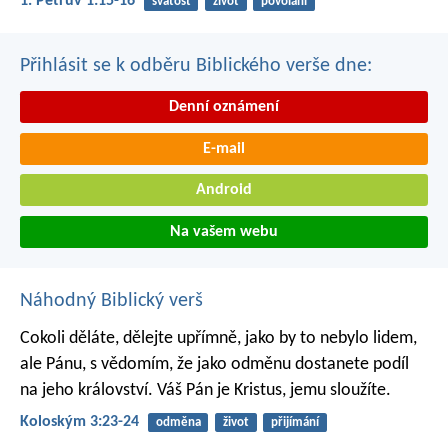
1. Petrův 1:15-16
svatost
život
povolání
Přihlásit se k odběru Biblického verše dne:
Denní oznámení
E-mail
Android
Na vašem webu
Náhodný Biblický verš
Cokoli děláte, dělejte upřímně, jako by to nebylo lidem,
ale Pánu, s vědomím, že jako odměnu dostanete podíl
na jeho království. Váš Pán je Kristus, jemu sloužíte.
Koloským 3:23-24
odměna
život
přijímání