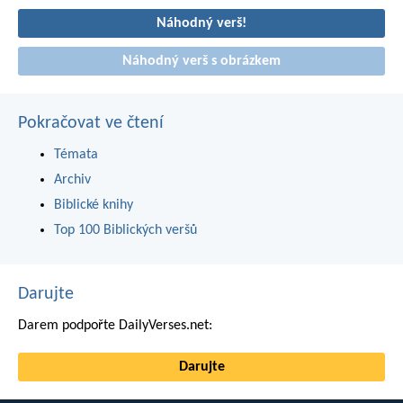
Náhodný verš!
Náhodný verš s obrázkem
Pokračovat ve čtení
Témata
Archiv
Biblické knihy
Top 100 Biblických veršů
Darujte
Darem podpořte DailyVerses.net:
Darujte