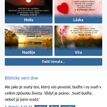
Hněv
Láska
Naděje
Víra
Další témata…
Biblický verš dne
Ale jako je svatý ten, který vás povolal, buďte i vy svatí v
celém způsobu života. Vždyť je psáno: ‚Svatí buďte,
neboť já jsem svatý.‘