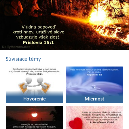
Súvisiace témy
Hovorenie
Miernosť