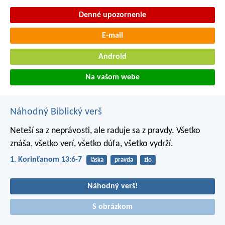
Denné upozornenie
E-mail
Android
Na vašom webe
Náhodný Biblický verš
Neteší sa z neprávosti, ale raduje sa z pravdy. Všetko
znáša, všetko verí, všetko dúfa, všetko vydrží.
1. Korinťanom 13:6-7
láska
pravda
zlo
Náhodný verš!
S obrázkom