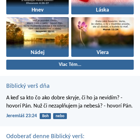
Hnev
Láska
Nádej
Viera
Viac Tém...
Biblický verš dňa
A keď sa kto čo ako dobre skryje, či ho ja nevidím? -
hovorí Pán. Nuž či nezaplňujem ja nebesá? - hovorí Pán.
Jeremiáš 23:24
Boh
nebo
Odoberať denne Biblický verš: