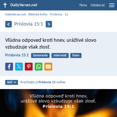
DailyVerses.net
Témy
Odoberať
DailyVerses.net
›
Biblické knihy
›
Príslovia
›
15
Príslovia 15:1
Vľúdna odpoveď krotí hnev,
urážlivé slovo
vzbudzuje však zlosť.
Príslovia 15:1
hovorenie
miernosť
hnev
Prečítajte si
Príslovia 15
online
KAT