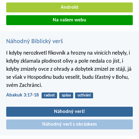
Android
Na vašem webu
Náhodný Biblický verš
I kdyby nerozkvetl fíkovník
a hrozny na vinicích nebyly,
i
kdyby zklamala plodnost olivy
a pole nedala co jíst,
i
kdyby zmizely ovce z ohrady
a dobytek zmizel ze stájí,
já
se však v Hospodinu budu veselit,
budu šťastný v Bohu,
svém Zachránci.
Abakuk 3:17-18
radost
spása
uctívání
Náhodný verš!
Náhodný verš s obrázkem