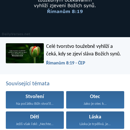
Celé tvorstvo toužebně vyhlíží a
čeká, kdy se zjeví sláva Božích synů.
Římanům 8:19 - ČEP
Související témata
Stvoření
Otec
Na počátku Bůh stvořil...
Jako je otec k...
Děti
Láska
Ježíš však řekl: „Nechte...
Láska je trpělivá, je...