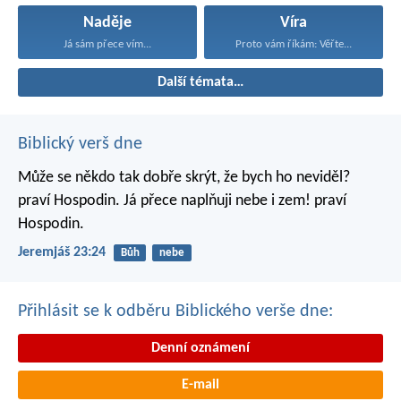
Naděje
Víra
Já sám přece vím...
Proto vám říkám: Věřte...
Další témata…
Biblický verš dne
Může se někdo tak dobře skrýt,
že bych ho neviděl?
praví Hospodin.
Já přece naplňuji nebe i zem!
praví
Hospodin.
Jeremjáš 23:24
Bůh
nebe
Přihlásit se k odběru Biblického verše dne:
Denní oznámení
E-mail