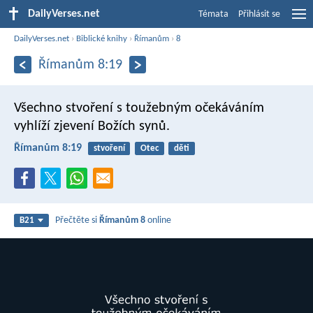
DailyVerses.net
Témata
Přihlásit se
DailyVerses.net
›
Biblické knihy
›
Římanům
›
8
Římanům 8:19
Všechno stvoření s toužebným očekáváním
vyhlíží zjevení Božích synů.
Římanům 8:19
stvoření
Otec
děti
Přečtěte si
Římanům 8
online
B21