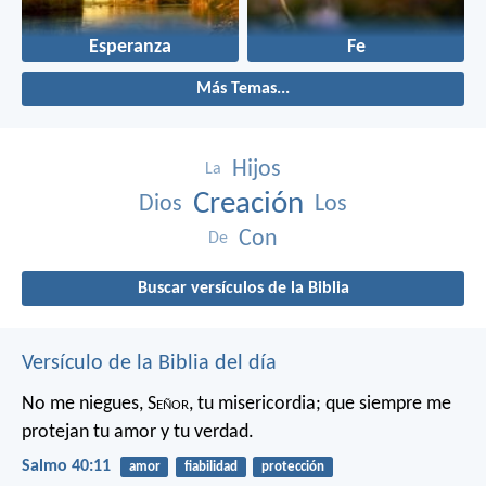
Esperanza
Fe
Más Temas...
Hijos
La
Creación
Dios
Los
Con
De
Buscar versículos de la Biblia
Versículo de la Biblia del día
No me niegues, S
eñor
, tu misericordia;
que siempre me
protejan tu amor y tu verdad.
Salmo 40:11
amor
fiabilidad
protección