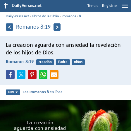
DailyVerses.net
Temas
Registrar
DailyVerses.net
›
Libros de la Biblia
›
Romanos
›
8
Romanos 8:19
La creación aguarda con ansiedad la revelación
de los hijos de Dios.
Romanos 8:19
creación
Padre
niños
Lea
Romanos 8
en línea
NVI