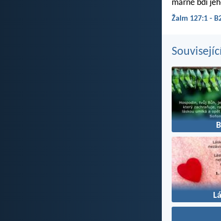
marně bdí jeh
Žalm 127:1 - B
Souvisejíc
L