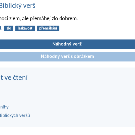
iblický verš
oci zlem, ale přemáhej zlo dobrem.
1
zlo
laskavost
přemáhání
Náhodný verš!
Náhodný verš s obrázkem
t ve čtení
knihy
iblických veršů