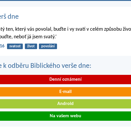
erš dne
atý ten, který vás povolal, buďte i vy svatí v celém způsobu živo
buďte, neboť já jsem svatý.‘
-16
svatost
život
povolání
se k odběru Biblického verše dne:
Denní oznámení
E-mail
Android
Na vašem webu