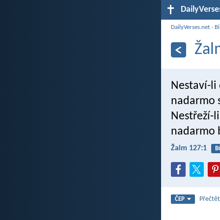
DailyVerse
DailyVerses.net
›
Bi
Žal
Nestaví-l
nadarmo s
Nestřeží-
nadarmo b
Žalm 127:1
B
Přečtět
ČEP