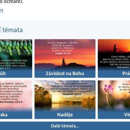
o ochránci.
21
í témata
Bůh
Závislost na Bohu
Prá
áska
Naděje
Ví
Další témata…