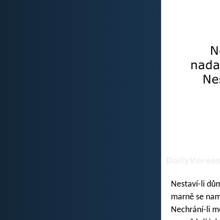
Nestaví-li dů
marně se namáh
Nechrání-li m