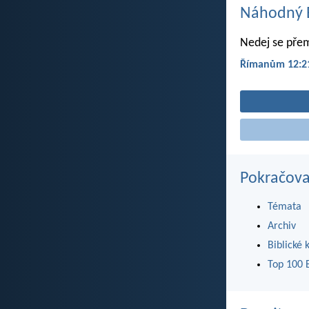
Náhodný B
Nedej se přem
Římanům 12:2
Pokračova
Témata
Archiv
Biblické 
Top 100 B