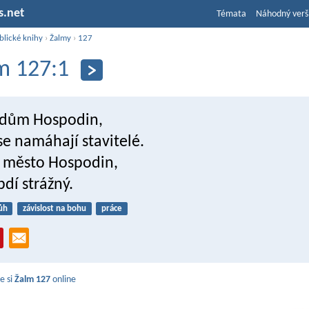
s.net
Témata
Náhodný verš
blické knihy
›
Žalmy
›
127
m 127:1
i dům Hospodin,
e namáhají stavitelé.
li město Hospodin,
dí strážný.
ůh
závislost na bohu
práce
e si
Žalm 127
online