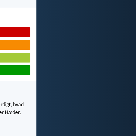
ærdigt, hvad
ver Hæder: