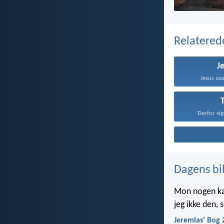
Relatered
J
Jesus sa
Derfor sig
Dagens bi
Mon nogen kan 
jeg ikke den,
Jeremiasʼ Bog 