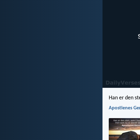
Han er den st
Apostlenes Ge