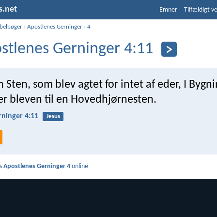
s.net
Emner
Tilfældigt v
ibelbøger
›
Apostlenes Gerninger
›
4
stlenes Gerninger 4:11
 Sten, som blev agtet for intet af eder, I By
r bleven til en Hovedhjørnesten.
rninger 4:11
Jesus
s
Apostlenes Gerninger 4
online