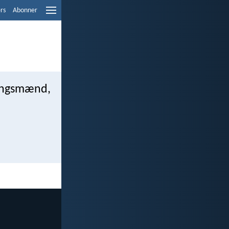
ers
Abonner
gningsmænd,