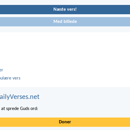
Næste vers!
Med billede
er
ulære vers
ailyVerses.net
at sprede Guds ord:
Doner