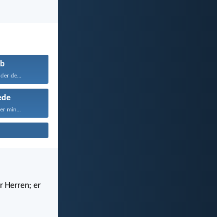
b
der de...
ede
er min...
r Herren; er