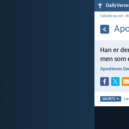
DailyVerse
DailyVerses.net
›
B
Apo
Han er den
men som e
Apostlenes Ge
Læ
DA1871