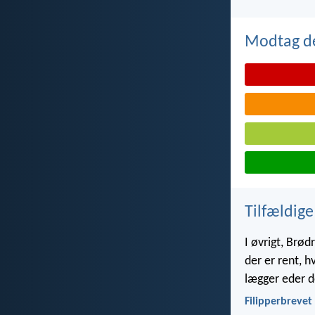
Modtag de
Tilfældige
I øvrigt, Brød
der er rent, 
lægger eder d
Filipperbrevet 