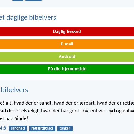
t daglige bibelvers:
Daglig besked
E-mail
Android
På din hjemmeside
 bibelvers
re! alt, hvad der er sandt, hvad der er ærbart, hvad der er retf
hvad der er elskeligt, hvad der har godt Lov, enhver Dyd og enh
et paa Sinde!
4:8
sandhed
retfærdighed
tanker