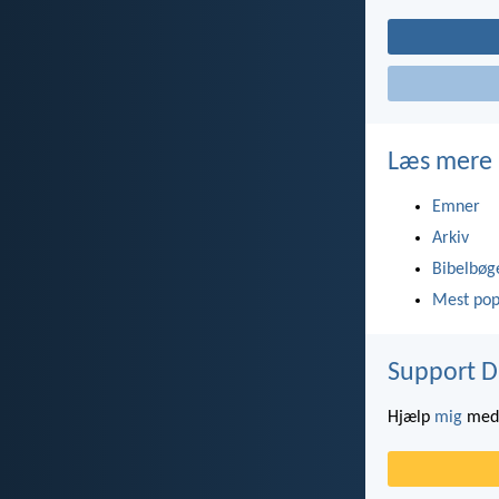
Læs mere
Emner
Arkiv
Bibelbøg
Mest pop
Support D
Hjælp
mig
med 