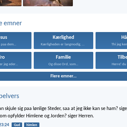
e emner
esus
Kærlighed
Hå
a paa dem...
Kærligheden er langmodig, er...
Thi jeg ken
Tro
Familie
Tilb
er jeg eder...
Og disse Ord, som...
Herre! du 
Flere emner...
belvers
skjule sig paa lønlige Steder, saa at jeg ikke kan se ham? sige
 som opfylder Himlene og Jorden? siger Herren.
23:24
Gud
himlen