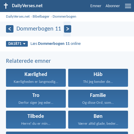
DailyVerses.net
Emner
Abonner
DailyVerses.net
›
Bibelbøger
›
Dommerbogen
Dommerbogen 11
Læs
Dommerbogen 11
online
DA1871
Relaterede emner
Kærlighed
Håb
Kærligheden er langmodig, er...
Thi jeg kender de...
Tro
Familie
Derfor siger jeg eder...
Og disse Ord, som...
Tilbede
Bøn
Herre! du er min...
Værer altid glade, beder...