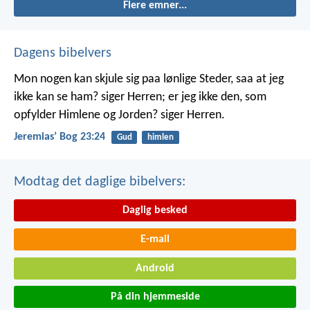
Flere emner...
Dagens bibelvers
Mon nogen kan skjule sig paa lønlige Steder, saa at jeg
ikke kan se ham? siger Herren; er jeg ikke den, som
opfylder Himlene og Jorden? siger Herren.
Jeremiasʼ Bog 23:24
Gud
himlen
Modtag det daglige bibelvers:
Daglig besked
E-mail
Android
På din hjemmeside