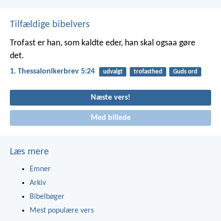
Tilfældige bibelvers
Trofast er han, som kaldte eder, han skal ogsaa gøre
det.
1. Thessalonikerbrev 5:24
udvalgt
trofasthed
Guds ord
Næste vers!
Med billede
Læs mere
Emner
Arkiv
Bibelbøger
Mest populære vers