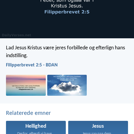
Lad Jesus Kristus være jeres forbillede og efterlign hans
indstilling.
Filipperbrevet 2:5 - BDAN
Relaterede emner
Hellighed
Jesus
Derfor, efterdi vi have...
Jesus saa paa dem...