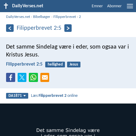
DailyVerses.net
Emner
Abonner
DailyVerses.net
›
Bibelbøger
›
Filipperbrevet
›
2
Filipperbrevet 2:5
Det samme Sindelag være i eder, som ogsaa var i
Kristus Jesus.
Filipperbrevet 2:5
hellighed
Jesus
Læs
Filipperbrevet 2
online
DA1871