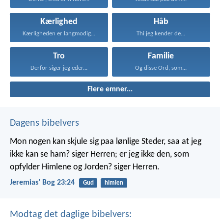
Kærlighed
Håb
Kærligheden er langmodig, er...
Thi jeg kender de...
Tro
Familie
Derfor siger jeg eder...
Og disse Ord, som...
Flere emner...
Dagens bibelvers
Mon nogen kan skjule sig paa lønlige Steder, saa at jeg
ikke kan se ham? siger Herren; er jeg ikke den, som
opfylder Himlene og Jorden? siger Herren.
Jeremiasʼ Bog 23:24
Gud
himlen
Modtag det daglige bibelvers: