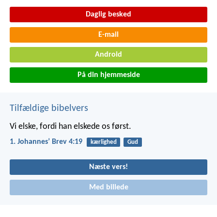
Daglig besked
E-mail
Android
På din hjemmeside
Tilfældige bibelvers
Vi elske, fordi han elskede os først.
1. Johannesʼ Brev 4:19
kærlighed
Gud
Næste vers!
Med billede