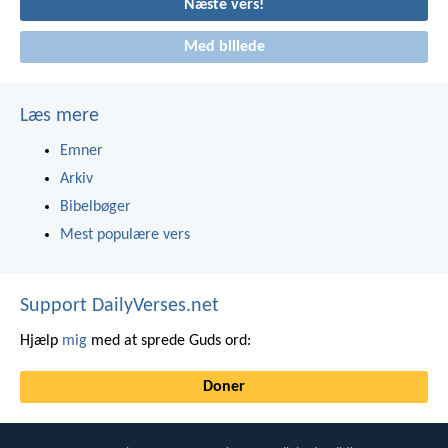
Næste vers!
Med billede
Læs mere
Emner
Arkiv
Bibelbøger
Mest populære vers
Support DailyVerses.net
Hjælp
mig
med at sprede Guds ord:
Doner