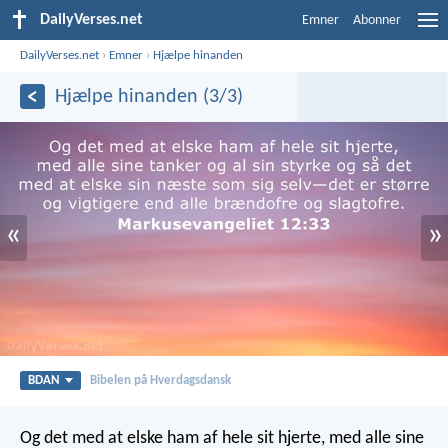
DailyVerses.net
Emner
Abonner
DailyVerses.net
›
Emner
›
Hjælpe hinanden
Hjælpe hinanden (3/3)
«
»
BDAN
Bibelen på Hverdagsdansk
Og det med at elske ham af hele sit hjerte, med alle sine