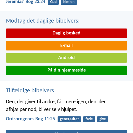
Jeremiasʼ Bog 23:24
Gud
himlen
Modtag det daglige bibelvers:
Daglig besked
E-mail
Android
På din hjemmeside
Tilfældige bibelvers
Den, der giver til andre, får mere igen,
den, der
afhjælper nød, bliver selv hjulpet.
Ordsprogenes Bog 11:25
generøsitet
føde
give