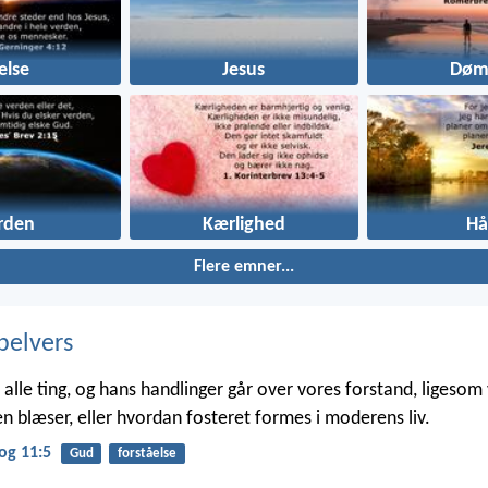
else
Jesus
Dø
rden
Kærlighed
Hå
Flere emner...
belvers
alle ting, og hans handlinger går over vores forstand, ligesom v
n blæser, eller hvordan fosteret formes i moderens liv.
og 11:5
Gud
forståelse