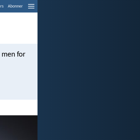
ers
Abonner
, men for