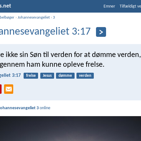
s.net
Emner
Tilfældigt v
ibelbøger
›
Johannesevangeliet
›
3
annesevangeliet 3:17
 ikke sin Søn til verden for at dømme verden
 gennem ham kunne opleve frelse.
eliet 3:17
frelse
Jesus
dømme
verden
Johannesevangeliet 3
online