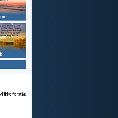
mme
b
i ikke forstår,