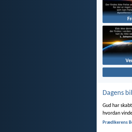
Fr
Ve
Dagens bi
Gud har skabt 
hvordan vinde
Prædikerens B