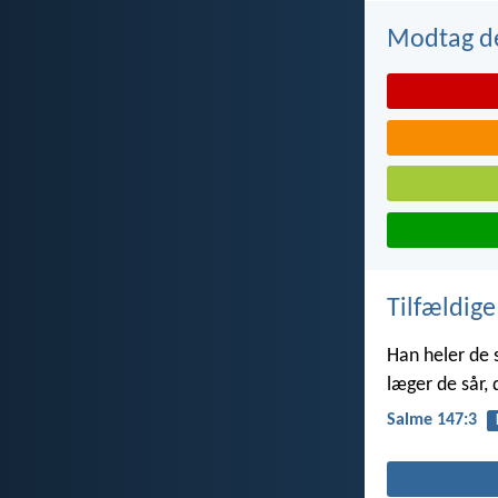
Modtag de
Tilfældige
Han heler de 
læger de sår, 
Salme 147:3