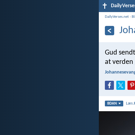
DailyVerse
DailyVerses.net
›
B
Joh
Gud sendte
at verden
Johannesevang
Læs
BDAN