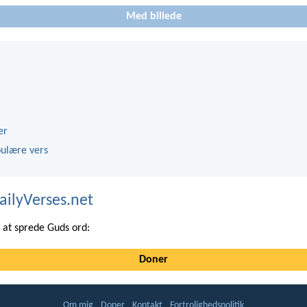
Med billede
er
ulære vers
ailyVerses.net
at sprede Guds ord:
Doner
Om mig
Doner
Kontakt
Fortrolighedspolitik