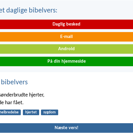
t daglige bibelvers:
Daglig besked
E-mail
Android
På din hjemmeside
 bibelvers
sønderbrudte hjerter,
de har fået.
helbredelse
hjertet
sygdom
Næste vers!