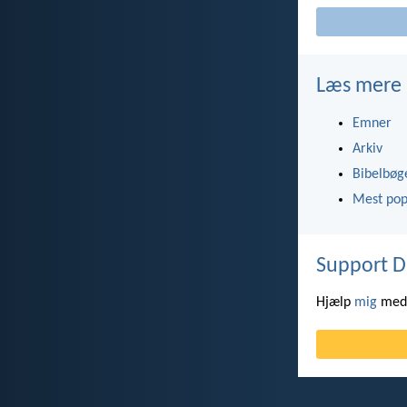
Læs mere
Emner
Arkiv
Bibelbøg
Mest pop
Support D
Hjælp
mig
med 