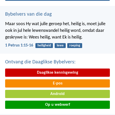
Bybelvers van die dag
Maar soos Hy wat julle geroep het, heilig is, moet julle
ook in jul hele lewenswandel heilig word, omdat daar
geskrywe is: Wees heilig, want Ek is heilig.
1 Petrus 1:15-16
heiligheid
lewe
roeping
Ontvang die Daaglikse Bybelvers:
Daaglikse kennisgewing
E-pos
Android
Op u webwerf