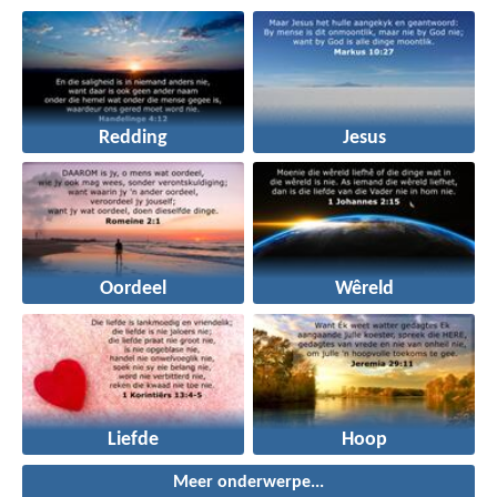
Redding
Jesus
Oordeel
Wêreld
Liefde
Hoop
Meer onderwerpe...