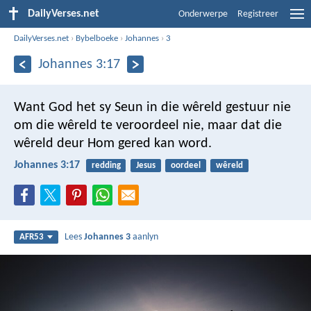
DailyVerses.net
Onderwerpe
Registreer
DailyVerses.net
›
Bybelboeke
›
Johannes
›
3
Johannes 3:17
Want God het sy Seun in die wêreld gestuur nie
om die wêreld te veroordeel nie, maar dat die
wêreld deur Hom gered kan word.
Johannes 3:17
redding
Jesus
oordeel
wêreld
Lees
Johannes 3
aanlyn
AFR53