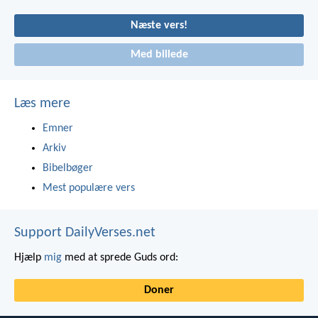
Næste vers!
Med billede
Læs mere
Emner
Arkiv
Bibelbøger
Mest populære vers
Support DailyVerses.net
Hjælp
mig
med at sprede Guds ord:
Doner