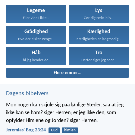
Legeme
Lys
Eller vide I ikke...
Gør dig rede, bliv...
Grådighed
Kærlighed
Hvo der elsker Penge...
Kærligheden er langmodig, er...
Håb
Tro
Thi jeg kender de...
Derfor siger jeg eder...
Flere emner...
Dagens bibelvers
Mon nogen kan skjule sig paa lønlige Steder, saa at jeg
ikke kan se ham? siger Herren; er jeg ikke den, som
opfylder Himlene og Jorden? siger Herren.
Jeremiasʼ Bog 23:24
Gud
himlen