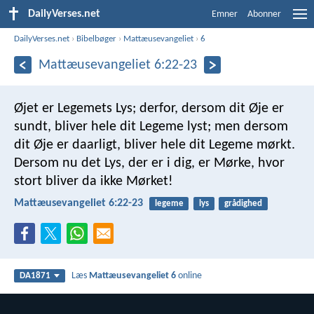
DailyVerses.net
Emner
Abonner
DailyVerses.net
›
Bibelbøger
›
Mattæusevangeliet
›
6
Mattæusevangeliet 6:22-23
Øjet er Legemets Lys; derfor, dersom dit Øje er
sundt, bliver hele dit Legeme lyst; men dersom
dit Øje er daarligt, bliver hele dit Legeme mørkt.
Dersom nu det Lys, der er i dig, er Mørke, hvor
stort bliver da ikke Mørket!
Mattæusevangeliet 6:22-23
legeme
lys
grådighed
Læs
Mattæusevangeliet 6
online
DA1871