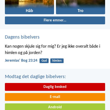
Håb
Tro
Flere emner...
Dagens bibelvers
Kan nogen skjule sig for mig? Er jeg ikke overalt både i
himlen og på jorden?
Jeremiasʼ Bog 23:24
Gud
himlen
Modtag det daglige bibelvers:
Daglig besked
E-mail
Android