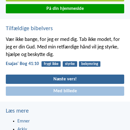
På din hjemmeside
Tilfældige bibelvers
Vær ikke bange, for jeg er med dig. Tab ikke modet, for
jeg er din Gud. Med min retfærdige hånd vil jeg styrke,
hjælpe og beskytte dig.
Esajasʼ Bog 41:10
frygt ikke
styrke
bekymring
Næste vers!
Med billede
Læs mere
Emner
Arkiv