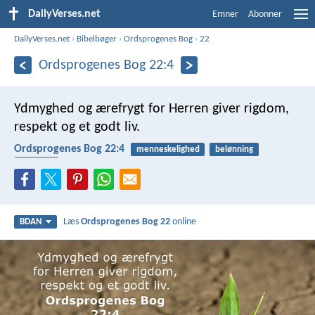
DailyVerses.net
Emner
Abonner
DailyVerses.net
›
Bibelbøger
›
Ordsprogenes Bog
›
22
Ordsprogenes Bog 22:4
Ydmyghed og ærefrygt for Herren
giver rigdom,
respekt og et godt liv.
Ordsprogenes Bog 22:4
menneskelighed
belønning
ærefrygt
Læs
Ordsprogenes Bog 22
online
BDAN