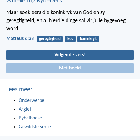
Willekeurig Bybelvers
Maar soek eers die koninkryk van God en sy
geregtigheid, en al hierdie dinge sal vir julle bygevoeg
word.
Matteus 6:33
geregtigheid
kos
koninkryk
Volgende vers!
Met beeld
Lees meer
Onderwerpe
Argief
Bybelboeke
Gewildste verse