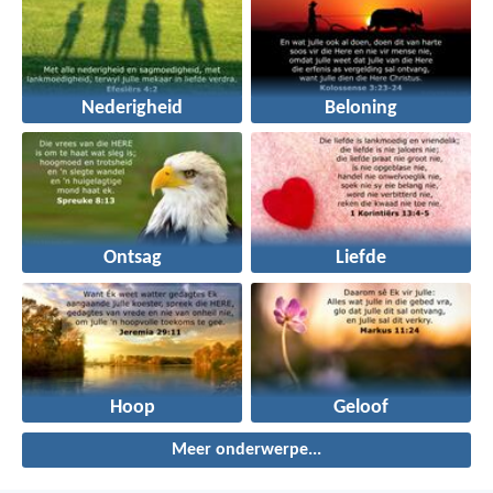
Nederigheid
Beloning
Ontsag
Liefde
Hoop
Geloof
Meer onderwerpe...