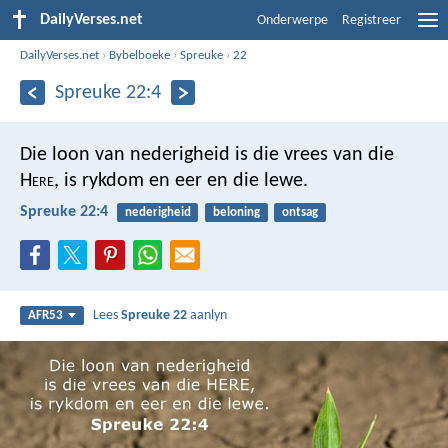
DailyVerses.net
Onderwerpe
Registreer
DailyVerses.net
›
Bybelboeke
›
Spreuke
›
22
Spreuke 22:4
Die loon van nederigheid is die vrees van die
H
ere
,
is rykdom en eer en die lewe.
Spreuke 22:4
nederigheid
beloning
ontsag
Lees
Spreuke 22
aanlyn
AFR53