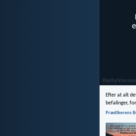
Efter at alt d
befalinger, fo
Prædikerens B