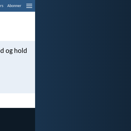
ers
Abonner
ud og hold