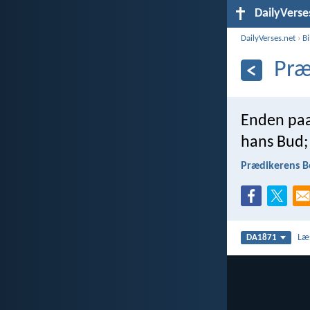
DailyVerse
DailyVerses.net
›
B
Præ
Enden paa 
hans Bud; 
Prædikerens B
Læ
DA1871