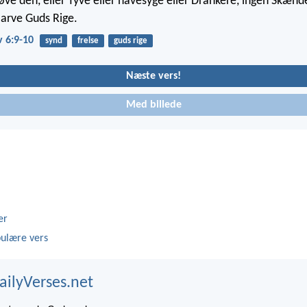
 øve den, eller Tyve eller havesyge eller Drankere, ingen Skænd
 arve Guds Rige.
v 6:9-10
synd
frelse
guds rige
Næste vers!
Med billede
er
ulære vers
ailyVerses.net