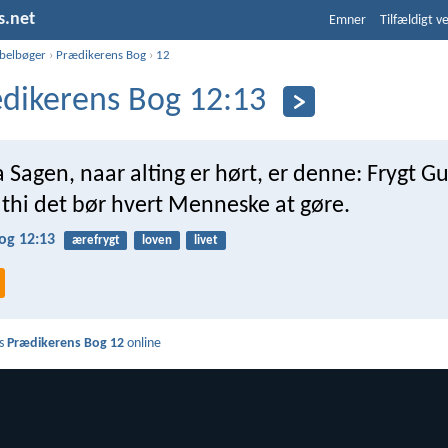
s.net
Emner
Tilfældigt v
ibelbøger
›
Prædikerens Bog
›
12
dikerens Bog 12:13
Sagen, naar alting er hørt, er denne: Frygt G
thi det bør hvert Menneske at gøre.
og 12:13
ærefrygt
loven
livet
s
Prædikerens Bog 12
online