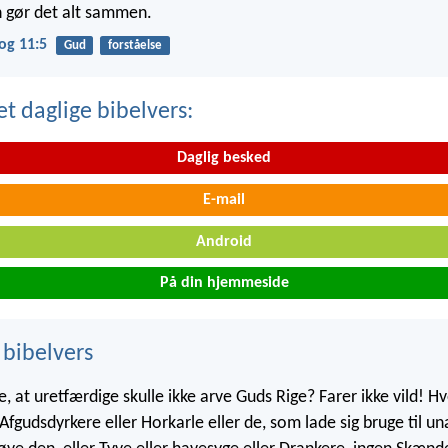
 gør det alt sammen.
og 11:5
Gud
forståelse
t daglige bibelvers:
Daglig besked
E-mail
Android
På din hjemmeside
 bibelvers
kke, at uretfærdige skulle ikke arve Guds Rige? Farer ikke vild! H
 Afgudsdyrkere eller Horkarle eller de, som lade sig bruge til un