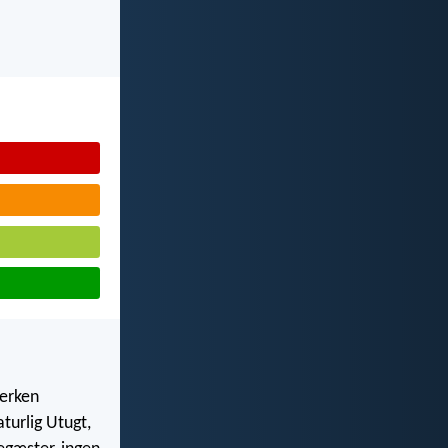
verken
aturlig Utugt,