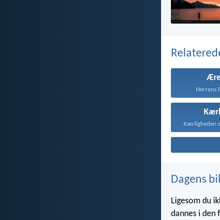
Relatered
Ære
Herrens F
Kær
Dagens bi
Ligesom du ik
dannes i den 