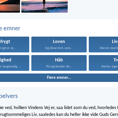
e emner
frygt
Loven
Liv
rygt er at...
Og disse Ord, som...
Herren skal b
lighed
Håb
Tr
Kærligheden er langmodig, er...
Thi jeg kender de...
Derfor siger 
Flere emner...
belvers
ke ved, hvilken Vindens Vej er, saa lidet som du ved, hvorlede
frugtsommeliges Liv, saaledes kan du heller ikke vide Guds Ger