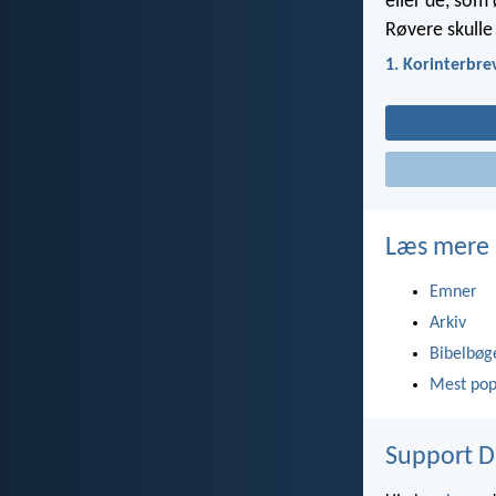
eller de, som
Røvere skulle
1. Korinterbre
Læs mere
Emner
Arkiv
Bibelbøg
Mest pop
Support D