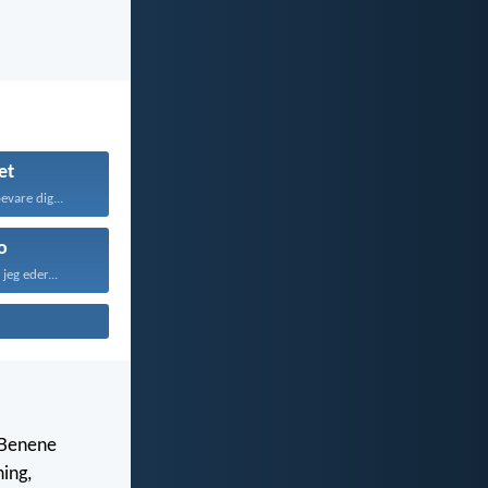
et
evare dig...
o
jeg eder...
s Benene
ning,