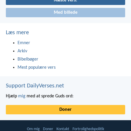
Næste vers!
Med billede
Læs mere
Emner
Arkiv
Bibelbøger
Mest populære vers
Support DailyVerses.net
Hjælp
mig
med at sprede Guds ord:
Doner
Om mig
Doner
Kontakt
Fortrolighedspolitik