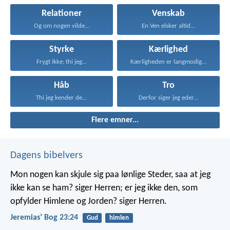
Relationer
Venskab
Og om nogen vilde...
En Ven elsker altid...
Styrke
Kærlighed
Frygt ikke; thi jeg...
Kærligheden er langmodig, er...
Håb
Tro
Thi jeg kender de...
Derfor siger jeg eder...
Flere emner...
Dagens bibelvers
Mon nogen kan skjule sig paa lønlige Steder, saa at jeg
ikke kan se ham? siger Herren; er jeg ikke den, som
opfylder Himlene og Jorden? siger Herren.
Jeremiasʼ Bog 23:24
Gud
himlen