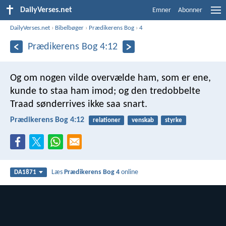
DailyVerses.net
Emner
Abonner
DailyVerses.net
›
Bibelbøger
›
Prædikerens Bog
›
4
Prædikerens Bog 4:12
Og om nogen vilde overvælde ham, som er ene,
kunde to staa ham imod; og den tredobbelte
Traad sønderrives ikke saa snart.
Prædikerens Bog 4:12
relationer
venskab
styrke
Læs
Prædikerens Bog 4
online
DA1871