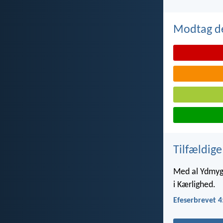
Modtag de
Tilfældige
Med al Ydmyg
i Kærlighed.
Efeserbrevet 4