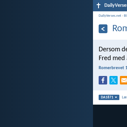
DailyVerse
DailyVerses.net
›
B
Rom
Dersom det
Fred med 
Romerbrevet 1
Læ
DA1871