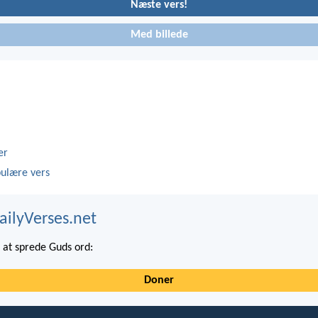
Næste vers!
Med billede
er
ulære vers
ailyVerses.net
at sprede Guds ord:
Doner