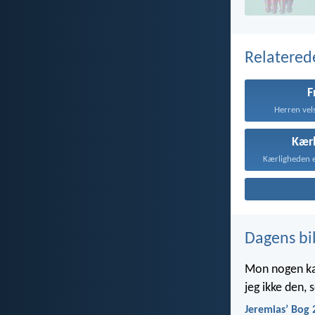
Relatered
F
Herren vels
Kær
Dagens bi
Mon nogen kan 
jeg ikke den,
Jeremiasʼ Bog 