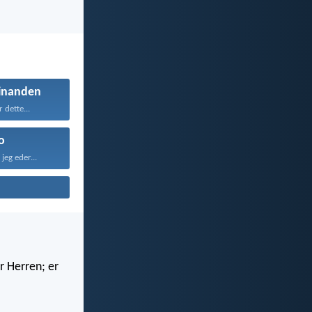
inanden
 dette...
o
jeg eder...
r Herren; er