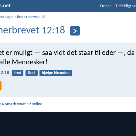
s.net
Emner
Tilfældigt v
ibelbøger
›
Romerbrevet
›
12
erbrevet 12:18
 er muligt — saa vidt det staar til eder —, da
alle Mennesker!
2:18
fred
livet
hjælpe hinanden
s
Romerbrevet 12
online