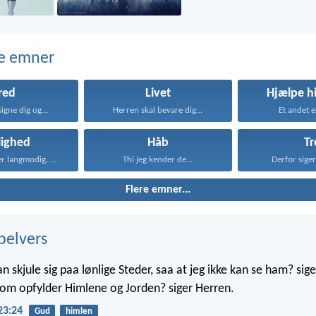
e emner
red
Livet
Hjælpe h
igne dig og...
Herren skal bevare dig...
Et andet er
lighed
Håb
Tr
Kærligheden er langmodig, er...
Thi jeg kender de...
Derfor siger 
Flere emner...
belvers
skjule sig paa lønlige Steder, saa at jeg ikke kan se ham? sige
 som opfylder Himlene og Jorden? siger Herren.
23:24
Gud
himlen