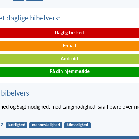
t daglige bibelvers:
Daglig besked
E-mail
Android
På din hjemmeside
 bibelvers
hed og Sagtmodighed, med Langmodighed, saa I bære over m
:2
kærlighed
menneskelighed
tålmodighed