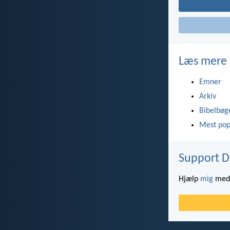
Læs mere
Emner
Arkiv
Bibelbøg
Mest pop
Support D
Hjælp
mig
med 