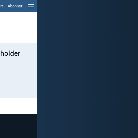
ers
Abonner
 holder