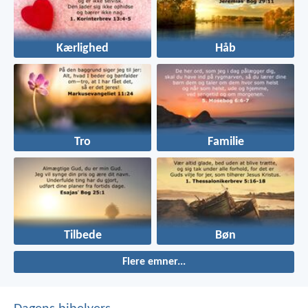
Kærlighed
Håb
Tro
Familie
Tilbede
Bøn
Flere emner...