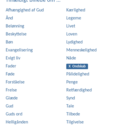
Tilfældigt billede om ...
Afhængighed af Gud
Kærlighed
Ånd
Legeme
Belønning
Livet
Beskyttelse
Loven
Bøn
Lydighed
Evangelisering
Menneskelighed
Evigt liv
Nåde
Fader
X Ondskab
Føde
Pålidelighed
Forståelse
Penge
Frelse
Retfærdighed
Glæde
Synd
Gud
Tale
Guds ord
Tilbede
Helligånden
Tilgivelse