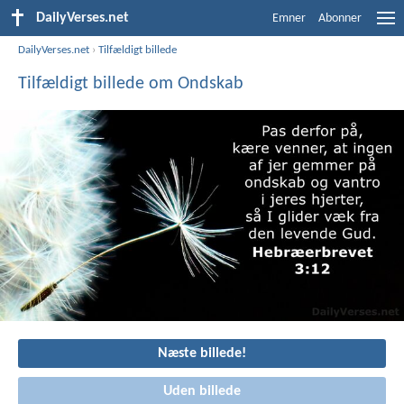
DailyVerses.net
Emner
Abonner
DailyVerses.net
›
Tilfældigt billede
Tilfældigt billede om Ondskab
Næste billede!
Uden billede