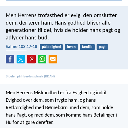
Men Herrens trofasthed er evig,
den omslutter
dem, der ærer ham.
Hans godhed bliver alle
generationer til del,
hvis de holder hans pagt og
adlyder hans bud.
Salme 103:17-18
pålidelighed
loven
familie
pagt
trofasthed
Bibelen på Hverdagsdansk (BDAN)
Men Herrens Miskundhed er fra Evighed
og indtil
Evighed over dem, som frygte ham,
og hans
Retfærdighed med Børnebørn,
med dem, som holde
hans Pagt,
og med dem, som komme hans Befalinger i
Hu for at gøre derefter.