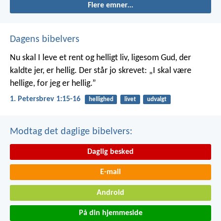
Flere emner...
Dagens bibelvers
Nu skal I leve et rent og helligt liv, ligesom Gud, der
kaldte jer, er hellig. Der står jo skrevet: „I skal være
hellige, for jeg er hellig.”
1. Petersbrev 1:15-16
hellighed
livet
udvalgt
Modtag det daglige bibelvers:
Daglig besked
E-mail
Android
På din hjemmeside