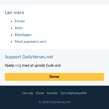
Læs mere
Emner
Arkiv
Bibelbøger
Mest populære vers
Support DailyVerses.net
Hjælp
mig
med at sprede Guds ord:
Doner
Om mig
Doner
Kontakt
Fortrolighedspolitik
© 2026 DailyVerses.net