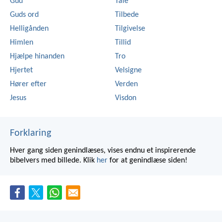
Gud
Tale
Guds ord
Tilbede
Helligånden
Tilgivelse
Himlen
Tillid
Hjælpe hinanden
Tro
Hjertet
Velsigne
Hører efter
Verden
Jesus
Visdon
Forklaring
Hver gang siden genindlæses, vises endnu et inspirerende
bibelvers med billede. Klik
her
for at genindlæse siden!