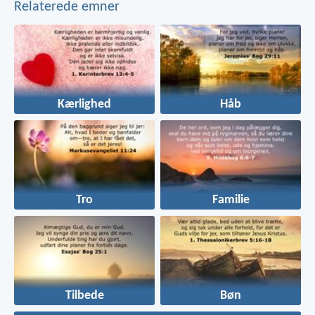
Relaterede emner
Kærlighed
Håb
Tro
Familie
Tilbede
Bøn