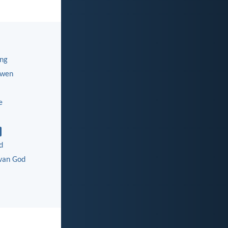
ing
uwen
e
d
van God