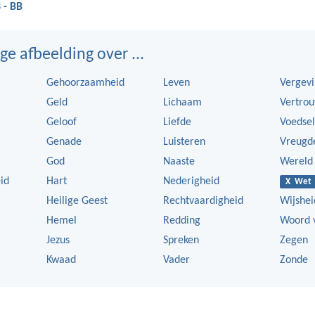
 - BB
ge afbeelding over ...
Gehoorzaamheid
Leven
Vergev
Geld
Lichaam
Vertro
Geloof
Liefde
Voedsel
Genade
Luisteren
Vreugd
God
Naaste
Wereld
id
Hart
Nederigheid
X Wet
Heilige Geest
Rechtvaardigheid
Wijshei
Hemel
Redding
Woord 
Jezus
Spreken
Zegen
Kwaad
Vader
Zonde