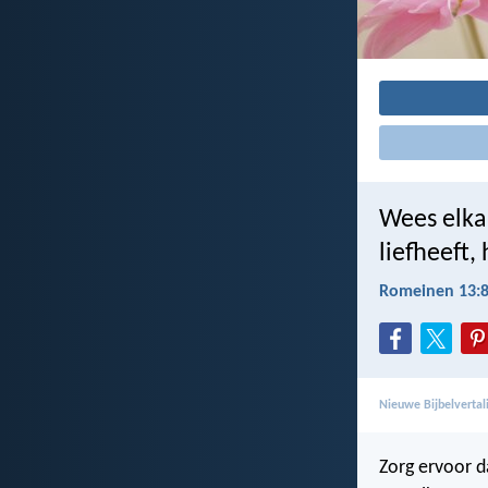
Wees elkaa
liefheeft,
Romeinen 13:
Nieuwe Bijbelverta
Zorg ervoor da