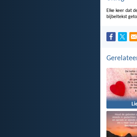
Elke keer dat d
bijbeltekst get
Gerelate
Li