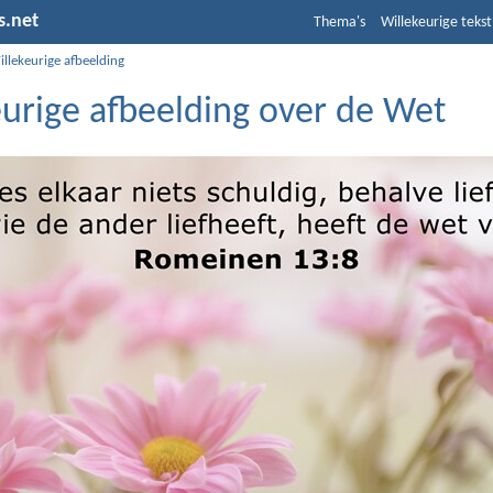
s.net
Thema's
Willekeurige tekst
llekeurige afbeelding
eurige afbeelding over de Wet