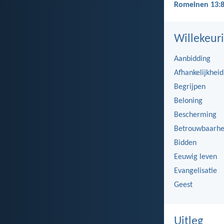
Romeinen 13:8
Willekeuri
Aanbidding
Afhankelijkheid
Begrijpen
Beloning
Bescherming
Betrouwbaarhe
Bidden
Eeuwig leven
Evangelisatie
Geest
Uitleg