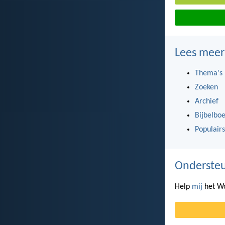
Lees meer
Thema's
Zoeken
Archief
Bijbelbo
Populairs
Ondersteu
Help
mij
het Wo