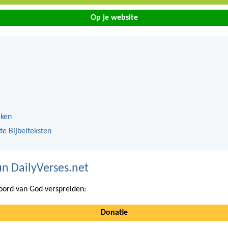
Op je website
eken
te Bijbelteksten
n DailyVerses.net
ord van God verspreiden:
Donatie