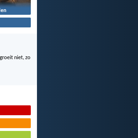
den
roeit niet, zo