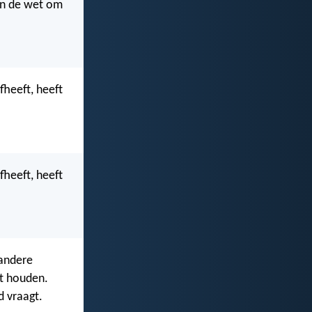
 in de wet om
fheeft, heeft
fheeft, heeft
 andere
et houden.
d vraagt.