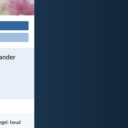
 ander
regel: houd