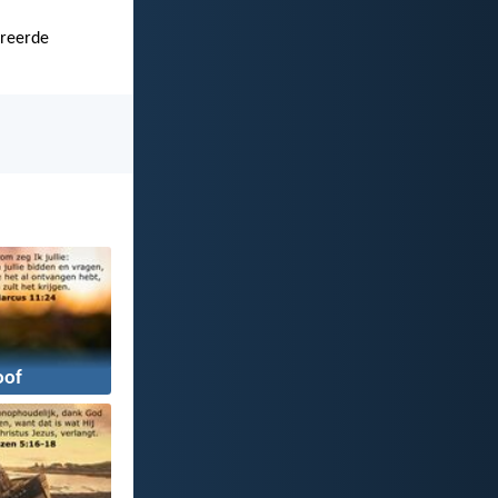
treerde
oof