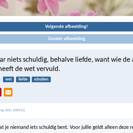
Volgende afbeelding!
Zonder afbeelding
r niets schuldig, behalve liefde, want wie de
 heeft de wet vervuld.
8
wet
liefde
schulden
ling 2021 (NBV21)
t je niemand iets schuldig bent. Voor jullie geldt alleen deze 