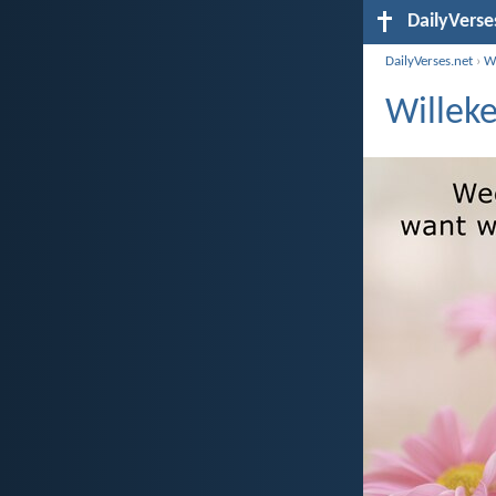
DailyVerse
DailyVerses.net
›
Wi
Willek