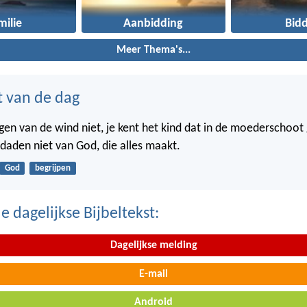
milie
Aanbidding
Bid
Meer Thema's...
t van de dag
gen van de wind niet, je kent het kind dat in de moederschoot g
 daden niet van God, die alles maakt.
God
begrijpen
 dagelijkse Bijbeltekst:
Dagelijkse melding
E-mail
Android