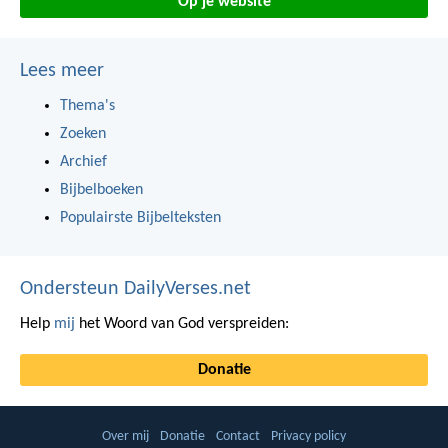
Op je website
Lees meer
Thema's
Zoeken
Archief
Bijbelboeken
Populairste Bijbelteksten
Ondersteun DailyVerses.net
Help
mij
het Woord van God verspreiden:
Donatie
Over mij
Donatie
Contact
Privacy policy