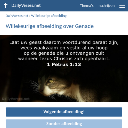
DailyVerses.net
Thema's
Inschrijven
DailyVerses.net
›
Willekeurige afbeelding
Willekeurige afbeelding over Genade
Volgende afbeelding!
Zonder afbeelding