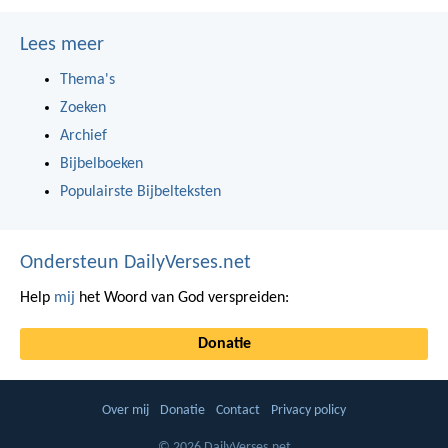
Lees meer
Thema's
Zoeken
Archief
Bijbelboeken
Populairste Bijbelteksten
Ondersteun DailyVerses.net
Help
mij
het Woord van God verspreiden:
Donatie
Over mij
Donatie
Contact
Privacy policy
© 2026 DailyVerses.net