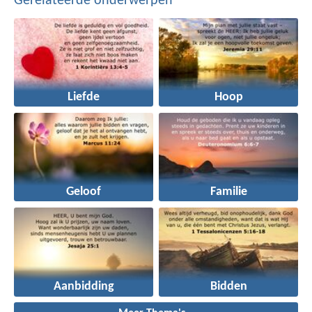
Gerelateerde onderwerpen
Liefde
Hoop
Geloof
Familie
Aanbidding
Bidden