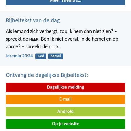
Meer Thema's...
Bijbeltekst van de dag
Als iemand zich verbergt,
zou Ik hem dan niet zien? –
spreekt de
.
Ben Ik niet overal,
in de hemel en op
HEER
aarde? – spreekt de
.
HEER
Jeremia 23:24
God
hemel
Ontvang de dagelijkse Bijbeltekst:
Dagelijkse melding
E-mail
Android
Op je website