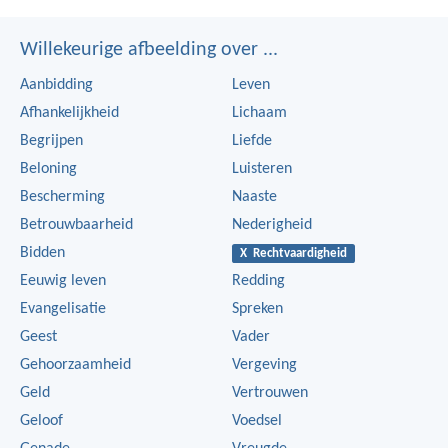
Willekeurige afbeelding over ...
Aanbidding
Leven
Afhankelijkheid
Lichaam
Begrijpen
Liefde
Beloning
Luisteren
Bescherming
Naaste
Betrouwbaarheid
Nederigheid
Bidden
X Rechtvaardigheid
Eeuwig leven
Redding
Evangelisatie
Spreken
Geest
Vader
Gehoorzaamheid
Vergeving
Geld
Vertrouwen
Geloof
Voedsel