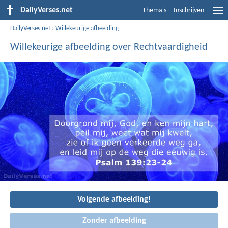
DailyVerses.net
Thema's
Inschrijven
DailyVerses.net
›
Willekeurige afbeelding
Willekeurige afbeelding over Rechtvaardigheid
Volgende afbeelding!
Zonder afbeelding