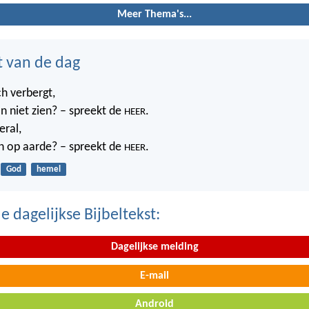
Meer Thema's...
t van de dag
ch verbergt,
n niet zien? – spreekt de
.
HEER
eral,
n op aarde? – spreekt de
.
HEER
God
hemel
 dagelijkse Bijbeltekst:
Dagelijkse melding
E-mail
Android