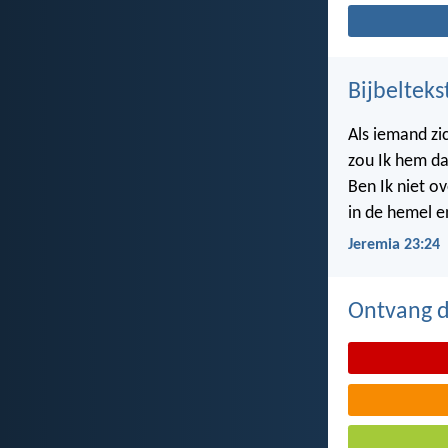
Bijbelteks
Als iemand zi
zou Ik hem da
Ben Ik niet ov
in de hemel e
Jeremia 23:24
Ontvang de