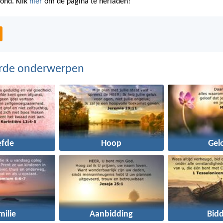
oond. Klik
hier
om de pagina te herladen!
erde onderwerpen
efde
Hoop
Gel
milie
Aanbidding
Bid