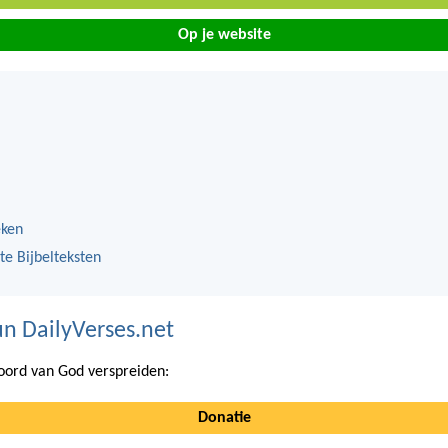
Op je website
eken
te Bijbelteksten
n DailyVerses.net
ord van God verspreiden:
Donatie