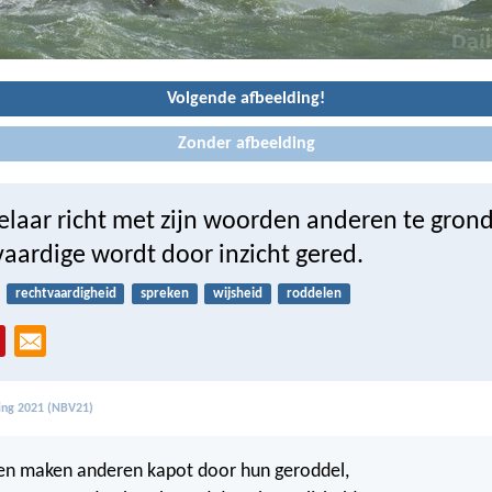
Volgende afbeelding!
Zonder afbeelding
elaar richt met zijn woorden anderen te grond
vaardige wordt door inzicht gered.
rechtvaardigheid
spreken
wijsheid
roddelen
ling 2021 (NBV21)
en maken anderen kapot door hun geroddel,