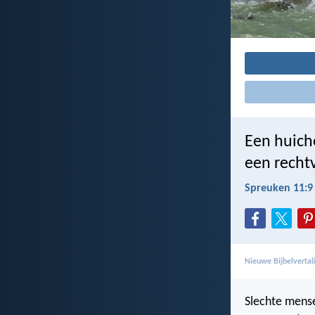
Een huich
een recht
Spreuken 11:9
Nieuwe Bijbelverta
Slechte mens