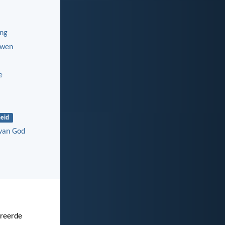
ing
uwen
e
eid
van God
treerde