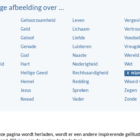
ge afbeelding over ...
Gehoorzaamheid
Leven
Vergev
Geld
Lichaam
Vertro
Geloof
Liefde
Voedsel
Genade
Luisteren
Vreugd
God
Naaste
Wereld
id
Hart
Nederigheid
Wet
Heilige Geest
Rechtvaardigheid
X Wijsh
Hemel
Redding
Woord 
Jezus
Spreken
Zegen
Kwaad
Vader
Zonde
eze pagina wordt herladen, wordt er een andere inspirerende geïllus