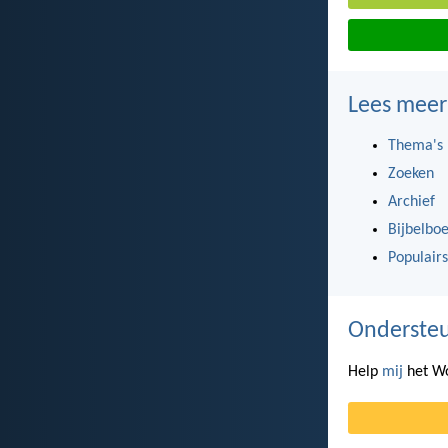
Lees meer
Thema's
Zoeken
Archief
Bijbelbo
Populairs
Ondersteu
Help
mij
het Wo