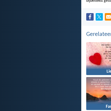
bijbeltekst get
Gerelate
Li
Fa