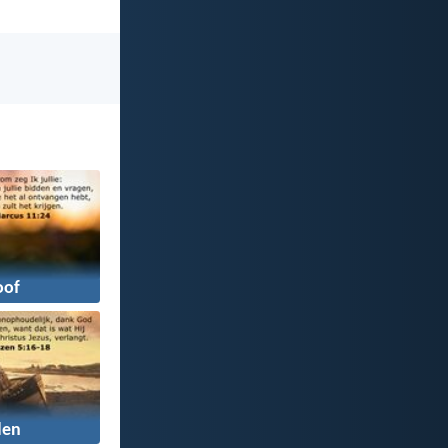
oof
den