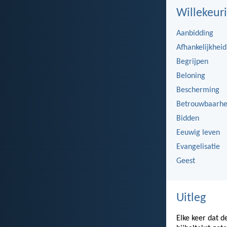
Willekeuri
Aanbidding
Afhankelijkheid
Begrijpen
Beloning
Bescherming
Betrouwbaarhe
Bidden
Eeuwig leven
Evangelisatie
Geest
Uitleg
Elke keer dat d