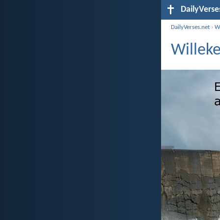
DailyVerse
DailyVerses.net
›
Wi
Willeke