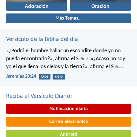
Adoración
Oración
Más Temas...
Versículo de la Biblia del día
«¿Podrá el hombre hallar un escondite
donde yo no
pueda encontrarlo?»,
afirma el S
eñor
.
«¿Acaso no soy
yo el que llena los cielos y la tierra?»,
afirma el S
eñor
.
Jeremías 23:24
Dios
cielo
Reciba el Versículo Diario:
Notificación diaria
Correo electrónico
Android