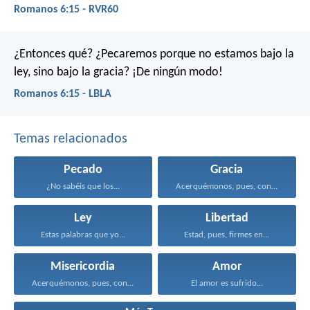
Romanos 6:15 - RVR60
¿Entonces qué? ¿Pecaremos porque no estamos bajo la
ley, sino bajo la gracia? ¡De ningún modo!
Romanos 6:15 - LBLA
Temas relacionados
Pecado
Gracia
¿No sabéis que los...
Acerquémonos, pues, confiadamente al...
Ley
Libertad
Estas palabras que yo...
Estad, pues, firmes en...
Misericordia
Amor
Acerquémonos, pues, confiadamente al...
El amor es sufrido...