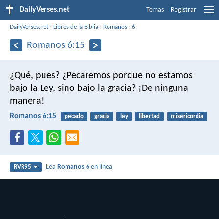
DailyVerses.net
Temas
Registrar
DailyVerses.net
›
Libros de la Biblia
›
Romanos
›
6
Romanos 6:15
¿Qué, pues? ¿Pecaremos porque no estamos
bajo la Ley, sino bajo la gracia? ¡De ninguna
manera!
Romanos 6:15
pecado
gracia
ley
libertad
misericordia
Lea
Romanos 6
en línea
RVR95