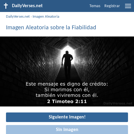
DailyVerses.net
Temas
Registrar
DailyVerses.net
›
Imagen Aleatoria
Imagen Aleatoria sobre la Fiabilidad
Siguiente imagen!
Sin imagen