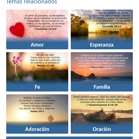
Temas relacionados
Amor
Esperanza
Fe
Familia
Adoración
Oración