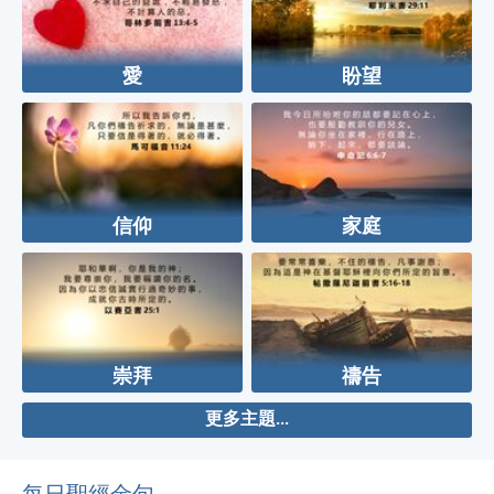
愛
盼望
信仰
家庭
崇拜
禱告
更多主題...