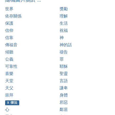
隨機圖片關於 ...
世界
獎勵
依存關係
理解
保護
生活
信仰
祝福
信靠
神
傳福音
神的話
傾聽
禱告
公義
罪
可靠性
耶穌
喜樂
聖靈
天堂
言語
天父
謙卑
崇拜
身體
邪惡
X 律法
心
鄰居