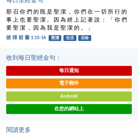
每日聖經金句
那 召 你 們 的 既 是 聖 潔 ， 你 們 在 一 切 所 行 的
事 上 也 要 聖 潔 。 因 為 經 上 記 著 說 ： 「 你 們
要 聖 潔 ， 因 為 我 是 聖 潔 的 。 」
彼 得 前 書 1:15-16
聖潔
生活
召命
收到每日聖經金句：
每日通知
電子郵件
Android
在您的網站上
閱讀更多