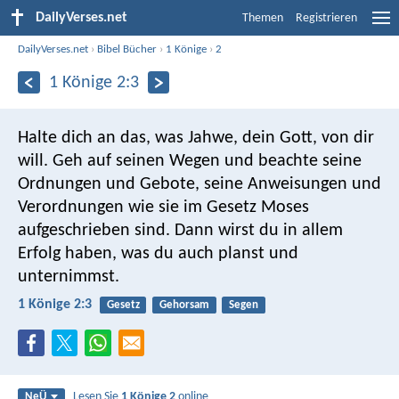
DailyVerses.net
Themen
Registrieren
DailyVerses.net
›
Bibel Bücher
›
1 Könige
›
2
1 Könige 2:3
Halte dich an das, was Jahwe, dein Gott, von dir
will. Geh auf seinen Wegen und beachte seine
Ordnungen und Gebote, seine Anweisungen und
Verordnungen wie sie im Gesetz Moses
aufgeschrieben sind. Dann wirst du in allem
Erfolg haben, was du auch planst und
unternimmst.
1 Könige 2:3
Gesetz
Gehorsam
Segen
Lesen Sie
1 Könige 2
online
NeÜ