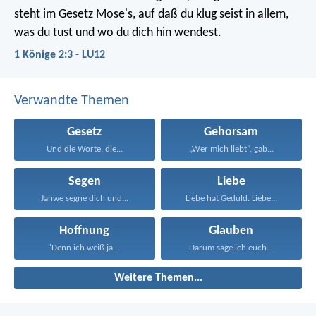
steht im Gesetz Mose's, auf daß du klug seist in allem,
was du tust und wo du dich hin wendest.
1 Könige 2:3 - LU12
Verwandte Themen
Gesetz
Gehorsam
Und die Worte, die...
„Wer mich liebt“, gab...
Segen
Liebe
Jahwe segne dich und...
Liebe hat Geduld. Liebe...
Hoffnung
Glauben
'Denn ich weiß ja...
Darum sage ich euch...
Weitere Themen...