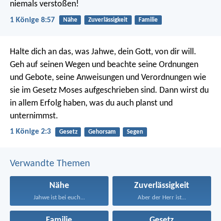
niemals verstoßen!
1 Könige 8:57
Nähe
Zuverlässigkeit
Familie
Halte dich an das, was Jahwe, dein Gott, von dir will.
Geh auf seinen Wegen und beachte seine Ordnungen
und Gebote, seine Anweisungen und Verordnungen wie
sie im Gesetz Moses aufgeschrieben sind. Dann wirst du
in allem Erfolg haben, was du auch planst und
unternimmst.
1 Könige 2:3
Gesetz
Gehorsam
Segen
Verwandte Themen
Nähe
Zuverlässigkeit
Jahwe ist bei euch...
Aber der Herr ist...
Familie
Gesetz