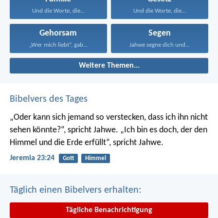
Und die Worte, die...
Und die Worte, die...
Gehorsam
Segen
„Wer mich liebt“, gab...
Jahwe segne dich und...
Weitere Themen...
Bibelvers des Tages
„Oder kann sich jemand so verstecken, dass ich ihn nicht
sehen könnte?“, spricht Jahwe. „Ich bin es doch, der den
Himmel und die Erde erfüllt“, spricht Jahwe.
Jeremia 23:24
Gott
Himmel
Täglich einen Bibelvers erhalten:
Tägliche Benachrichtigung