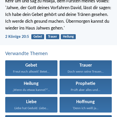
Kehr um und sag zu Hiskija, dem Fürsten meines Volkes:
'Jahwe, der Gott deines Vorfahren David, lässt dir sagen:
Ich habe dein Gebet gehört und deine Tränen gesehen.
Ich werde dich gesund machen. Übermorgen kannst du
wieder ins Haus Jahwes gehen.'
2 Könige 20:5
Gebet
Trauer
Heilung
Verwandte Themen
Gebet
Trauer
Freut euch allezeit! Betet...
Doch wenn seine Treuen...
Heilung
Prophetie
„Wenn du etwas kannst?“...
Prüft aber alles und...
Liebe
Hoffnung
Liebe hat Geduld. Liebe...
'Denn ich weiß ja...