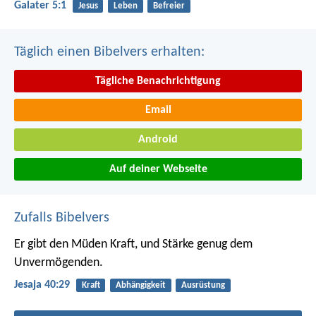
Galater 5:1
Jesus
Leben
Befreier
Täglich einen Bibelvers erhalten:
Tägliche Benachrichtigung
Email
Android
Auf deiner Webseite
Zufalls Bibelvers
Er gibt den Müden Kraft,
und Stärke genug dem
Unvermögenden.
Jesaja 40:29
Kraft
Abhängigkeit
Ausrüstung