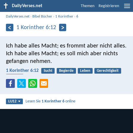
DailyVerses.net
Themen
Registrieren
DailyVerses.net
›
Bibel Bücher
›
1 Korinther
›
6
1 Korinther 6:12
Ich habe alles Macht; es frommt aber nicht alles.
Ich habe alles Macht; es soll mich aber nichts
gefangen nehmen.
1 Korinther 6:12
Sucht
Begierde
Leben
Gerechtigkeit
Freiheit
Lesen Sie
1 Korinther 6
online
LU12