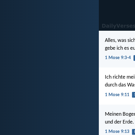
Alles, was sic
gebe ich es eu
1 Mose 9:3-4
Ich richte me
durch das Wass
1 Mose 9:11
Meinen Bogen 
und der Erde.
1 Mose 9:13