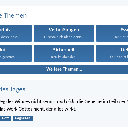
e Themen
ndnis
Verheißungen
Ess
 denn, dass...
Fürchte dich nicht, denn...
Denn er ha
lut
Sicherheit
Lie
s gerettet...
Treu ist aber der...
Die Liebe ist 
Weitere Themen...
des Tages
eg des Windes nicht kennst
und nicht
die Gebeine im Leib der
as Werk Gottes nicht, der alles wirkt.
Gott
Begreifen