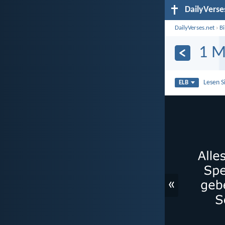
DailyVerse
DailyVerses.net
›
B
1 M
Lesen S
ELB
«