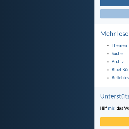
Mehr lese
Themen
Suche
Archiv
Bibel Bü
Beliebtes
Unterstüt
Hilf
mir
, das W