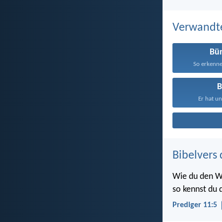
Verwandt
Bü
So erkenne
B
Er hat un
Bibelvers 
Wie du den W
so kennst du d
Prediger 11:5