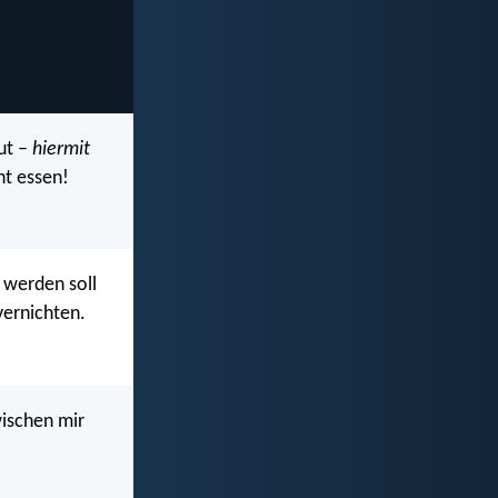
aut –
hiermit
cht essen!
t werden soll
vernichten.
wischen mir