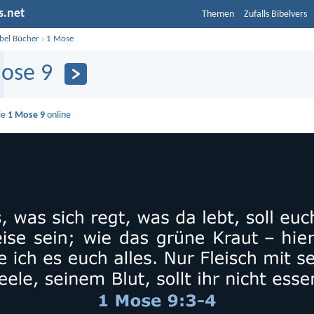
s.net
Themen
Zufalls Bibelvers
ibel Bücher
›
1 Mose
ose 9
ie
1 Mose 9
online