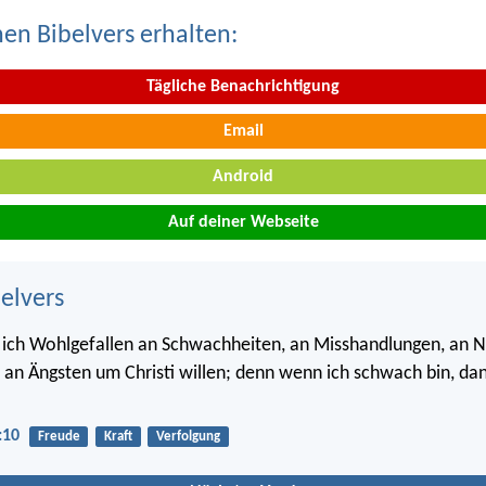
nen Bibelvers erhalten:
Tägliche Benachrichtigung
Email
Android
Auf deiner Webseite
belvers
 ich Wohlgefallen an Schwachheiten, an Misshandlungen, an N
 an Ängsten um Christi willen; denn wenn ich schwach bin, dan
:10
Freude
Kraft
Verfolgung