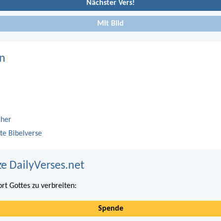
Nächster Vers!
Mit Bild
n
cher
te Bibelverse
ze DailyVerses.net
ort Gottes zu verbreiten:
Spende