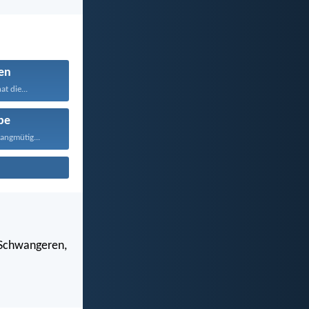
en
t die...
be
langmütig...
 Schwangeren,