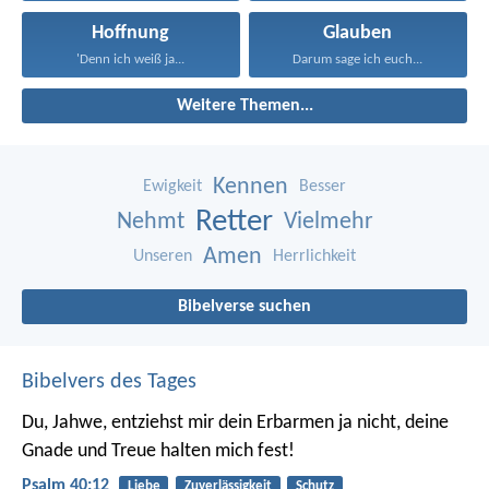
Hoffnung
Glauben
'Denn ich weiß ja...
Darum sage ich euch...
Weitere Themen...
Kennen
Ewigkeit
Besser
Retter
Nehmt
Vielmehr
Amen
Unseren
Herrlichkeit
Bibelverse suchen
Bibelvers des Tages
Du, Jahwe, entziehst mir dein Erbarmen ja nicht,
deine
Gnade und Treue halten mich fest!
Psalm 40:12
Liebe
Zuverlässigkeit
Schutz