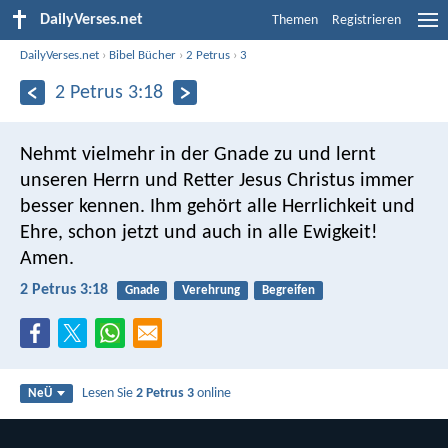
DailyVerses.net
Themen
Registrieren
DailyVerses.net
›
Bibel Bücher
›
2 Petrus
›
3
2 Petrus 3:18
Nehmt vielmehr in der Gnade zu und lernt
unseren Herrn und Retter Jesus Christus immer
besser kennen. Ihm gehört alle Herrlichkeit und
Ehre, schon jetzt und auch in alle Ewigkeit!
Amen.
2 Petrus 3:18
Gnade
Verehrung
Begreifen
Lesen Sie
2 Petrus 3
online
NeÜ