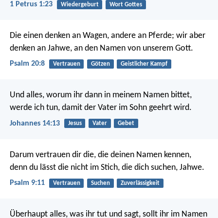
1 Petrus 1:23
Wiedergeburt
Wort Gottes
Die einen denken an Wagen, andere an Pferde;
wir aber
denken an Jahwe, an den Namen von unserem Gott.
Psalm 20:8
Vertrauen
Götzen
Geistlicher Kampf
Und alles, worum ihr dann in meinem Namen bittet,
werde ich tun, damit der Vater im Sohn geehrt wird.
Johannes 14:13
Jesus
Vater
Gebet
Darum vertrauen dir die, die deinen Namen kennen,
denn du lässt die nicht im Stich, die dich suchen, Jahwe.
Psalm 9:11
Vertrauen
Suchen
Zuverlässigkeit
Überhaupt alles, was ihr tut und sagt, sollt ihr im Namen