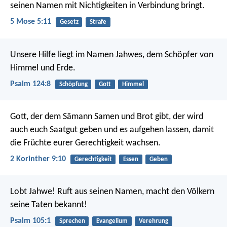
seinen Namen mit Nichtigkeiten in Verbindung bringt.
5 Mose 5:11
Gesetz
Strafe
Unsere Hilfe liegt im Namen Jahwes,
dem Schöpfer von
Himmel und Erde.
Psalm 124:8
Schöpfung
Gott
Himmel
Gott, der dem Sämann Samen und Brot gibt, der wird
auch euch Saatgut geben und es aufgehen lassen, damit
die Früchte eurer Gerechtigkeit wachsen.
2 Korinther 9:10
Gerechtigkeit
Essen
Geben
Lobt Jahwe! Ruft aus seinen Namen,
macht den Völkern
seine Taten bekannt!
Psalm 105:1
Sprechen
Evangelium
Verehrung