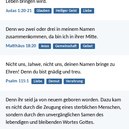
Leben bringen wird.
Judas 1:20-21
Glauben
Heiliger Geist
Liebe
Denn wo zwei oder drei in meinem Namen
zusammenkommen, da bin ich in ihrer Mitte.
Matthäus 18:20
Jesus
Gemeinschaft
Gebet
Nicht uns, Jahwe, nicht uns,
deinen Namen bringe zu
Ehren!
Denn du bist gnädig und treu.
Psalm 115:1
Liebe
Demut
Verehrung
Denn ihr seid ja von neuem geboren worden. Dazu kam
es nicht durch die Zeugung eines sterblichen Menschen,
sondern durch den unvergänglichen Samen des
lebendigen und bleibenden Wortes Gottes.