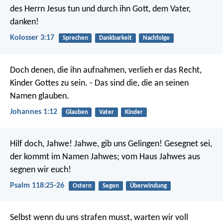
des Herrn Jesus tun und durch ihn Gott, dem Vater,
danken!
Kolosser 3:17
Sprechen
Dankbarkeit
Nachfolge
Doch denen, die ihn aufnahmen, verlieh er das Recht,
Kinder Gottes zu sein. - Das sind die, die an seinen
Namen glauben.
Johannes 1:12
Glauben
Vater
Kinder
Hilf doch, Jahwe!
Jahwe, gib uns Gelingen!
Gesegnet sei,
der kommt im Namen Jahwes;
vom Haus Jahwes aus
segnen wir euch!
Psalm 118:25-26
Ostern
Segen
Überwindung
Selbst wenn du uns strafen musst,
warten wir voll