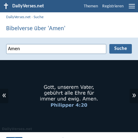
DailyVerses.net
Themen
Registrieren
DailyVerses.net
›
Suche
Bibelverse über 'Amen'
«
»