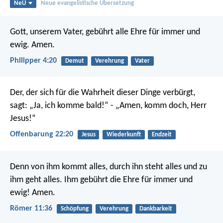
NeÜ
Neue evangelistische Übersetzung
Gott, unserem Vater, gebührt alle Ehre für immer und
ewig. Amen.
Philipper 4:20
Demut
Verehrung
Vater
Der, der sich für die Wahrheit dieser Dinge verbürgt,
sagt: „Ja, ich komme bald!“ - „Amen, komm doch, Herr
Jesus!“
Offenbarung 22:20
Jesus
Wiederkunft
Endzeit
Denn von ihm kommt alles,
durch ihn steht alles
und zu
ihm geht alles.
Ihm gebührt die Ehre für immer und
ewig! Amen.
Römer 11:36
Schöpfung
Verehrung
Dankbarkeit