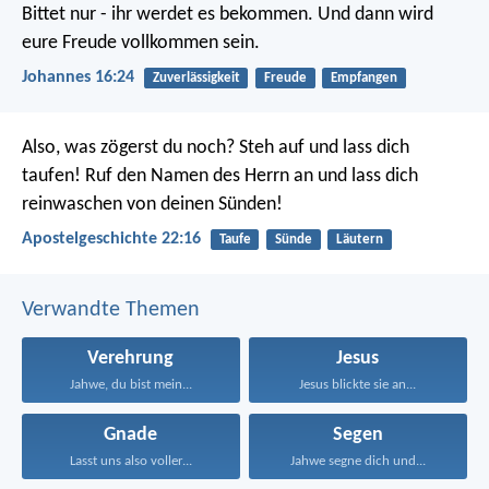
Bittet nur - ihr werdet es bekommen. Und dann wird
eure Freude vollkommen sein.
Johannes 16:24
Zuverlässigkeit
Freude
Empfangen
Also, was zögerst du noch? Steh auf und lass dich
taufen! Ruf den Namen des Herrn an und lass dich
reinwaschen von deinen Sünden!
Apostelgeschichte 22:16
Taufe
Sünde
Läutern
Verwandte Themen
Verehrung
Jesus
Jahwe, du bist mein...
Jesus blickte sie an...
Gnade
Segen
Lasst uns also voller...
Jahwe segne dich und...