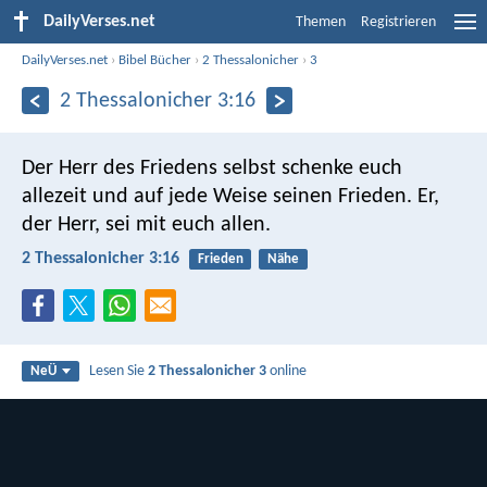
DailyVerses.net
Themen
Registrieren
DailyVerses.net
›
Bibel Bücher
›
2 Thessalonicher
›
3
2 Thessalonicher 3:16
Der Herr des Friedens selbst schenke euch
allezeit und auf jede Weise seinen Frieden. Er,
der Herr, sei mit euch allen.
2 Thessalonicher 3:16
Frieden
Nähe
Lesen Sie
2 Thessalonicher 3
online
NeÜ