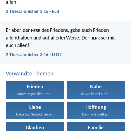
allen!
2 Thessalonicher 3:16 - ELB
Er aber, der
des Friedens, gebe euch Frieden
HERR
allenthalben und auf allerlei Weise. Der
sei mit
HERR
euch allen!
2 Thessalonicher 3:16 - LU12
Verwandte Themen
Frieden
Nähe
Jahwe segne dich und...
Jahwe ist bei euch...
Liebe
Hoffnung
Liebe hat Geduld. Liebe...
'Denn ich weiß ja...
Glauben
Familie