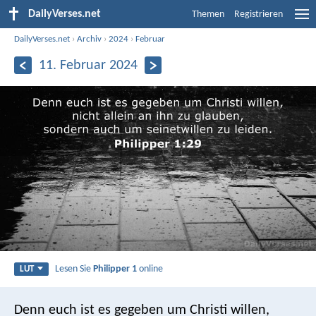
DailyVerses.net
Themen
Registrieren
DailyVerses.net
›
Archiv
›
2024
›
Februar
11. Februar 2024
Lesen Sie
Philipper 1
online
LUT
Denn euch ist es gegeben um Christi willen,