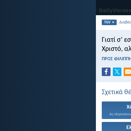
Διαβά
TGV
Γιατί σ’ 
Χριστό, α
ΠΡΟΣ ΦΙΛΙΠΠΗ
Σχετικά θ
Χ
Ας πλησιάσουμ
Ε