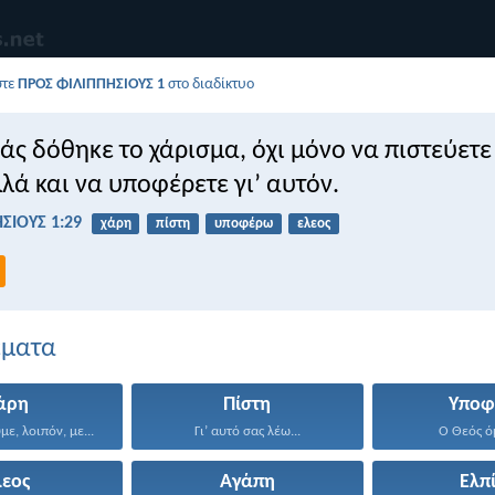
στε
ΠΡΟΣ ΦΙΛΙΠΠΗΣΙΟΥΣ 1
στο διαδίκτυο
εσάς δόθηκε το χάρισμα, όχι μόνο να πιστεύετε
λλά και να υποφέρετε γι’ αυτόν.
ΣΙΟΥΣ 1:29
χάρη
πίστη
υποφέρω
ελεος
έματα
άρη
Πίστη
Υποφ
ε, λοιπόν, με...
Γι’ αυτό σας λέω...
Ο Θεός όμ
λεος
Αγάπη
Ελπ