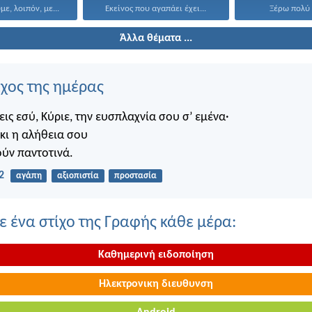
ε, λοιπόν, με...
Εκείνος που αγαπάει έχει...
Ξέρω πολύ 
Άλλα θέματα ...
ίχος της ημέρας
ις εσύ, Κύριε, την ευσπλαχνία σου σ’ εμένα·
κι η αλήθεια σου
ύν παντοτινά.
2
αγάπη
αξιοπιστία
προστασία
 ένα στίχο της Γραφής κάθε μέρα:
Καθημερινή ειδοποίηση
Ηλεκτρονικη διευθυνση