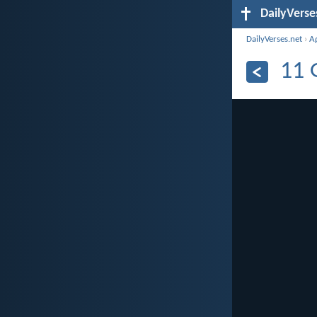
DailyVerse
DailyVerses.net
›
Α
11 