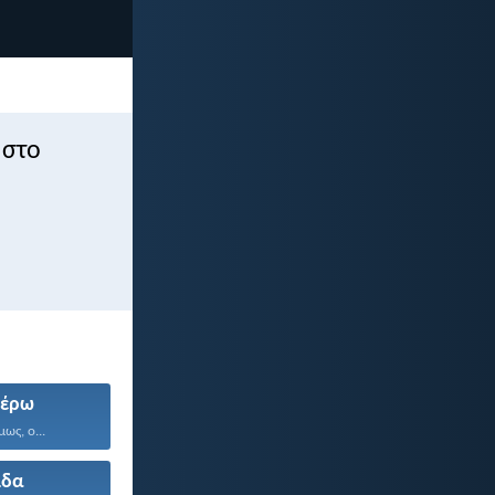
 στο
έρω
ως, ο...
ίδα