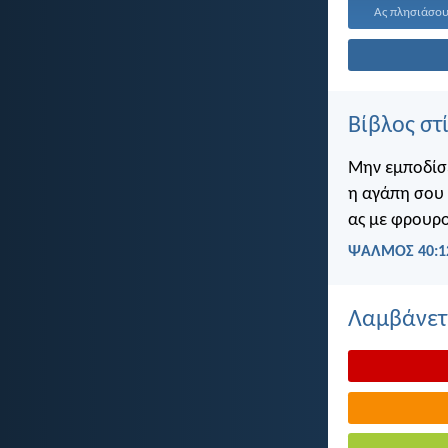
Ας πλησιάσουμ
Βίβλος στ
Μην εμποδίσε
η αγάπη σου 
ας με φρουρο
ΨΑΛΜΌΣ 40:1
Λαμβάνετε