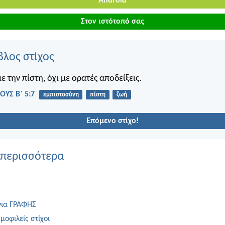
Android
Στον ιστότοπό σας
βλος στίχος
 την πίστη, όχι με ορατές αποδείξεις.
ΥΣ Β΄ 5:7
εμπιστοσύνη
πίστη
ζωή
Επόμενο στίχο!
 περισσότερα
για ΓΡΑΦΗΣ
μοφιλείς στίχοι