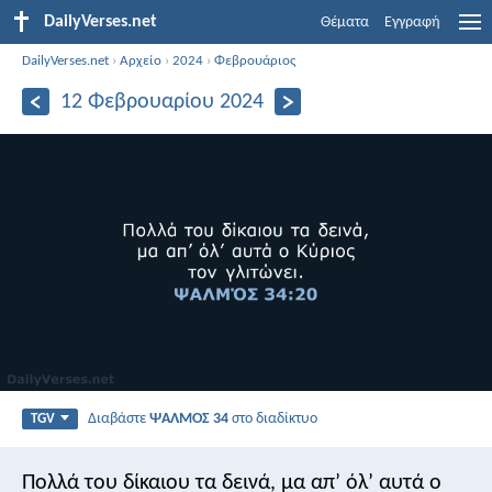
DailyVerses.net
Θέματα
Εγγραφή
DailyVerses.net
›
Αρχείο
›
2024
›
Φεβρουάριος
12 Φεβρουαρίου 2024
Διαβάστε
ΨΑΛΜΌΣ 34
στο διαδίκτυο
TGV
Πολλά του δίκαιου τα δεινά,
μα απ’ όλ’ αυτά ο