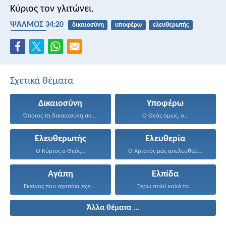
Κύριος
τον γλιτώνει.
ΨΑΛΜΌΣ 34:20
δικαιοσύνη
υποφέρω
ελευθερωτής
ελευθερία
Σχετικά θέματα
Δικαιοσύνη
Υποφέρω
Όποιος τη δικαιοσύνη ακολουθεί...
Ο Θεός όμως, ο...
Ελευθερωτής
Ελευθερία
Ο Κύριος ο Θεός...
Ο Χριστός μάς απελευθέρωσε...
Αγάπη
Ελπίδα
Εκείνος που αγαπάει έχει...
Ξέρω πολύ καλά τα...
Άλλα θέματα ...