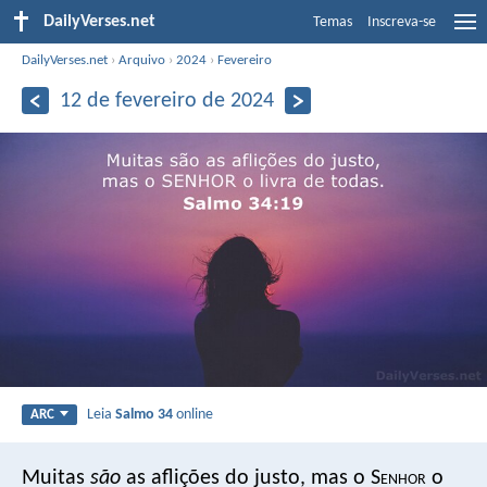
DailyVerses.net
Temas
Inscreva-se
DailyVerses.net
›
Arquivo
›
2024
›
Fevereiro
12 de fevereiro de 2024
Leia
Salmo 34
online
ARC
Muitas
são
as aflições do justo,
mas o S
enhor
o