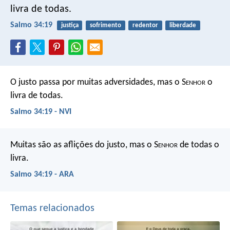
livra de todas.
Salmo 34:19
justiça
sofrimento
redentor
liberdade
O justo passa por muitas adversidades,
mas o S
enhor
o
livra de todas.
Salmo 34:19 - NVI
Muitas são as aflições do justo,
mas o S
enhor
de todas o
livra.
Salmo 34:19 - ARA
Temas relacionados