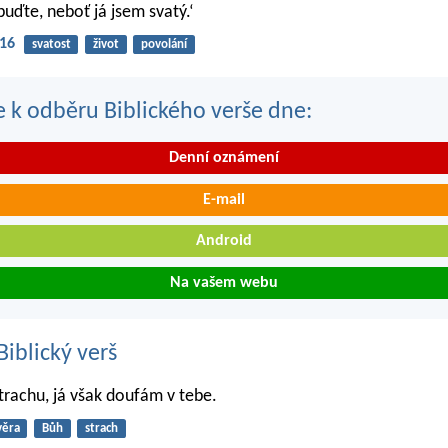
buďte, neboť já jsem svatý.‘
-16
svatost
život
povolání
se k odběru Biblického verše dne:
Denní oznámení
E-mail
Android
Na vašem webu
iblický verš
strachu, já však doufám v tebe.
věra
Bůh
strach