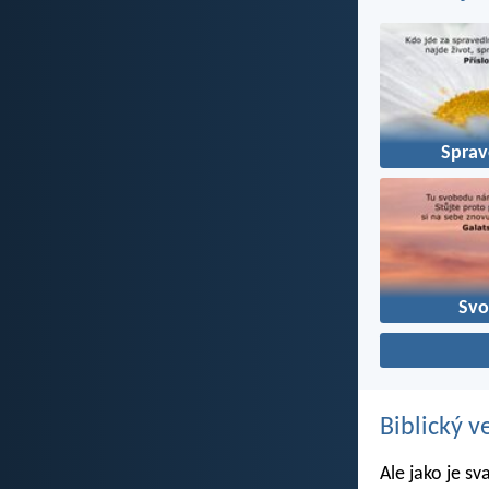
Sprav
Sv
Biblický v
Ale jako je sv