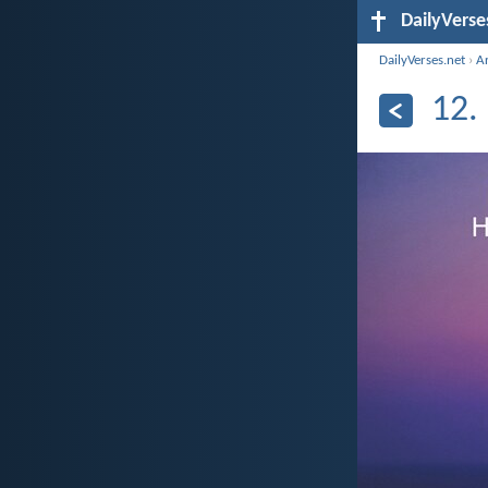
DailyVerse
DailyVerses.net
›
A
12.