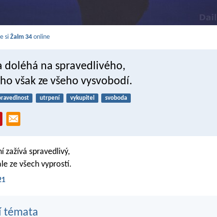
e si
Žalm 34
online
 doléhá na spravedlivého,
ho však ze všeho vysvobodí.
pravedlnost
utrpení
vykupitel
svoboda
 zažívá spravedlivý,
le ze všech vyprostí.
21
í témata