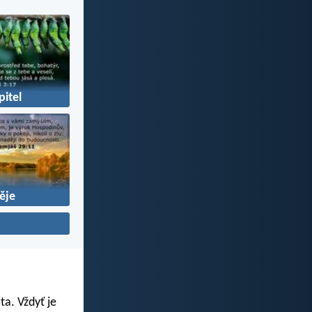
itel
ěje
ta. Vždyť je