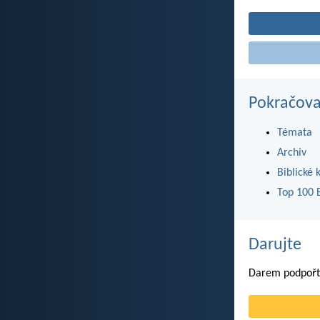
Pokračova
Témata
Archiv
Biblické 
Top 100 B
Darujte
Darem podpořte