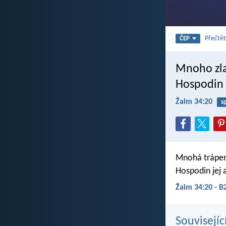
Přečtět
ČEP
Mnoho zla
Hospodin 
Žalm 34:20
s
Mnohá trápení
Hospodin jej a
Žalm 34:20 - B
Souvisejíc