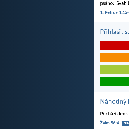
psáno: ‚Svatí 
1. Petrův 1:15
Přihlásit 
Náhodný B
Přichází den 
Žalm 56:4
dů