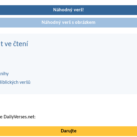
Náhodný verš!
Náhodný verš s obrázkem
t ve čtení
knihy
iblických veršů
 DailyVerses.net:
Darujte