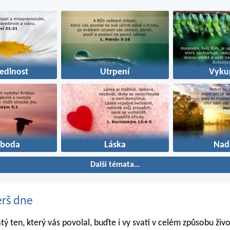
edlnost
Utrpení
Vykup
oboda
Láska
Nad
Další témata…
erš dne
atý ten, který vás povolal, buďte i vy svatí v celém způsobu živo